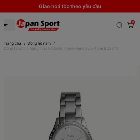
Giao hoả tốc theo yêu cầu
0
Trang chủ
/
Đồng hồ nam
/
Đồng hồ chính hãng Fossil Adalyn Three-Hand Two-Tone BQ3373