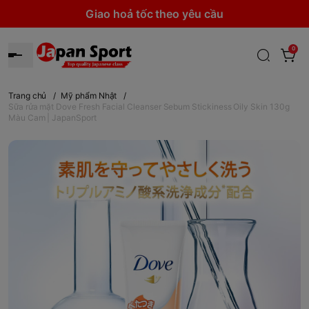
Giao hoả tốc theo yêu cầu
0
Trang chủ
/
Mỹ phẩm Nhật
/
Sữa rửa mặt Dove Fresh Facial Cleanser Sebum Stickiness Oily Skin 130g
Màu Cam | JapanSport