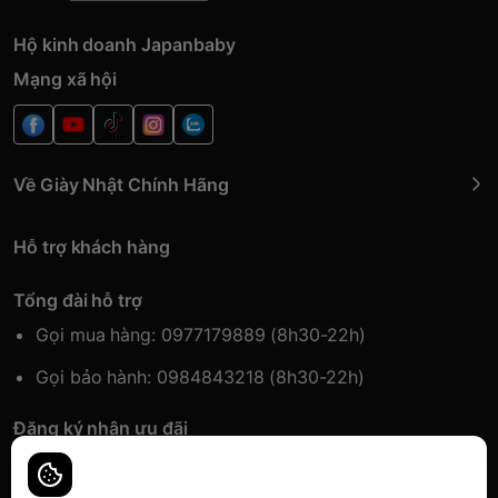
Hộ kinh doanh Japanbaby
Mạng xã hội
Về Giày Nhật Chính Hãng
Hỗ trợ khách hàng
Tổng đài hỗ trợ
Gọi mua hàng: 0977179889 (8h30-22h)
Gọi bảo hành: 0984843218 (8h30-22h)
Đăng ký nhận ưu đãi
Đăng kí để nhận thông tin ưu đãi sớm nhất.