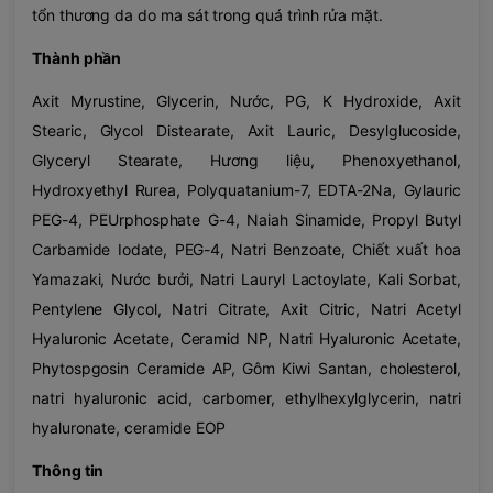
tổn thương da do ma sát trong quá trình rửa mặt.
Thành phần
Axit Myrustine, Glycerin, Nước, PG, K Hydroxide, Axit
Stearic, Glycol Distearate, Axit Lauric, Desylglucoside,
Glyceryl Stearate, Hương liệu, Phenoxyethanol,
Hydroxyethyl Rurea, Polyquatanium-7, EDTA-2Na, Gylauric
PEG-4, PEUrphosphate G-4, Naiah Sinamide, Propyl Butyl
Carbamide Iodate, PEG-4, Natri Benzoate, Chiết xuất hoa
Yamazaki, Nước bưởi, Natri Lauryl Lactoylate, Kali Sorbat,
Pentylene Glycol, Natri Citrate, Axit Citric, Natri Acetyl
Hyaluronic Acetate, Ceramid NP, Natri Hyaluronic Acetate,
Phytospgosin Ceramide AP, Gôm Kiwi Santan, cholesterol,
natri hyaluronic acid, carbomer, ethylhexylglycerin, natri
hyaluronate, ceramide EOP
Thông tin