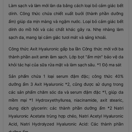
Làm sạch và làm mới làn da bằng cách loại bỏ cảm giác bết
dính. Công thức chứa chiết xuất bưởi (thành phần dưỡng
ẩm) giúp da mịn màng và ngậm nước. Loại bỏ cảm giác bết
dính do mồ hôi và các chất khác gây ra. Nhẹ nhàng làm
sạch da, mang lại cảm giác tươi mát và sảng khoái.
Công thức Axit Hyaluronic gấp ba lần Công thức mới với ba
thành phần axit amin làm sạch. Lớp bọt "ẩm mịn" bảo vệ da
khỏi tác hại của sữa rửa mặt và làm sạch sâu. *1 Độ ma sát
Sản phẩm chứa 1 loại serum đậm đặc; công thức 40%
dưỡng ẩm 3 Axit Hyaluronic *2, cũng được sử dụng trong
các sản phẩm chăm sóc da và serum đậm đặc *1, giúp da
mềm mại *1 Hydroxyethyllurea, niacinamide, axit stearic,
dung dịch glycerin: các thành phần dưỡng ẩm *2 Natri
Hyaluronic Acetate trùng hợp chéo, Natri Acetyl Hyaluronic
Acid, Natri Hydrolyzed Hyaluronic Acid: Các thành phần
dưỡng ẩm