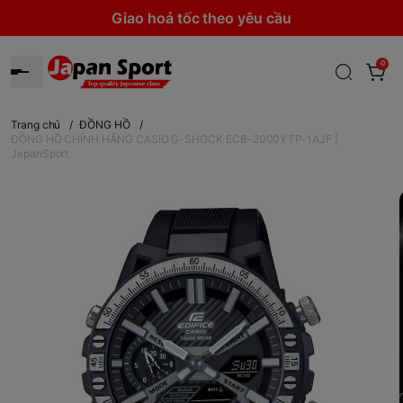
Giao hoả tốc theo yêu cầu
0
Trang chủ
/
ĐỒNG HỒ
/
ĐỒNG HỒ CHÍNH HÃNG CASIO G-SHOCK ECB-2000YTP-1AJF |
JapanSport