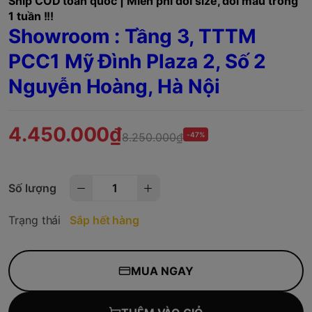
Ship COD toàn quốc | Miễn phí đổi size, đổi mẫu trong
1 tuần !!!
Showroom : Tầng 3, TTTM
PCC1 Mỹ Đình Plaza 2, Số 2
Nguyễn Hoàng, Hà Nội
4.450.000₫
8.250.000₫
-47%
Số lượng
Trạng thái
Sắp hết hàng
MUA NGAY