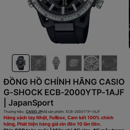
ĐỒNG HỒ CHÍNH HÃNG CASIO
G-SHOCK ECB-2000YTP-1AJF
| JapanSport
Thương hiệu:
CASIO JP
Mã sản phẩm:
ECB-2000YTP-1AJF
Hàng xách tay Nhật, Fullbox, Cam kết 100% chính
hãng, Phát hiện hàng giả xin đền 10 lần tiền.