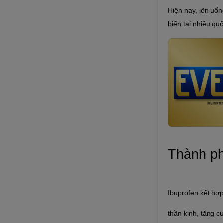
Hiện nay, iên uố
biến tại nhiều qu
Thành p
Ibuprofen kết hợp
thần kinh, tăng c