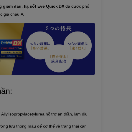
ng
giảm đau, hạ sốt Eve Quick DX
đã được phổ
ốc gia châu Á.
hần:
 Allylisopropylacetylurea hỗ trợ an thần, làm dịu
ường lưu thông máu để cơ thể về trạng thái cân