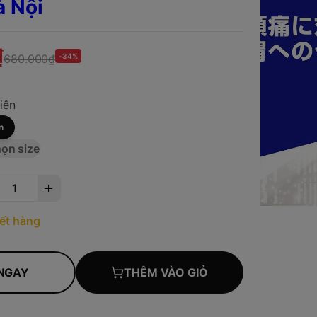
à Nội
₫
680.000₫
-34%
iên
n
ọn size
ết hàng
NGAY
THÊM VÀO GIỎ