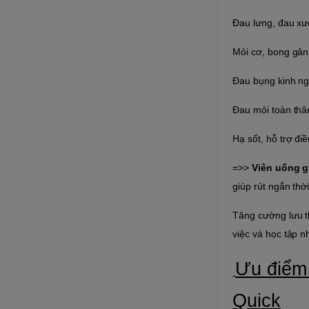
Đau lưng, đau x
Mỏi cơ, bong gân,
Đau bụng kinh ng
Đau mỏi toàn thâ
Hạ sốt, hỗ trợ đi
=>>
Viên uống 
giúp rút ngắn thờ
Tăng cường lưu th
việc và học tập 
Ưu điểm
Quick