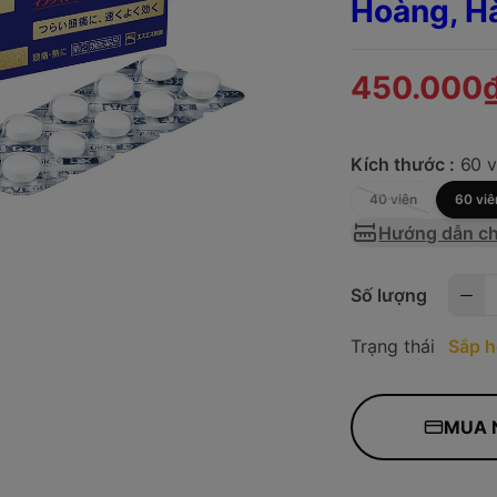
Hoàng, H
450.000
Kích thước :
60 v
40 viên
60 viê
Hướng dẫn ch
Số lượng
Trạng thái
Sắp h
MUA 