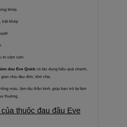
ương khớp
 trật khớp
uyệt
n
ều trị cảm cúm
giảm đau Eve Quick
có tác dụng hiệu quả nhanh,
i gian chịu đau đớn, khó chịu.
ông máu, làm dịu thần kinh, giúp bạn trở lại làm
như thường.
 của thuốc đau đầu Eve