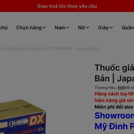
Giao hoả tốc theo yêu cầu
 chủ
Chọn hãng
Nam
Nữ
Giày
Quần
uốc giảm đau Eve Quick DX Nhật Bản | JapanSport
Thuốc gi
Bản | Jap
Thương hiệu:
EVE
Mã s
Hàng xách tay Nh
hiện hàng giả xin
Miễn phí đổi size 
Showroom
Mỹ Đình P