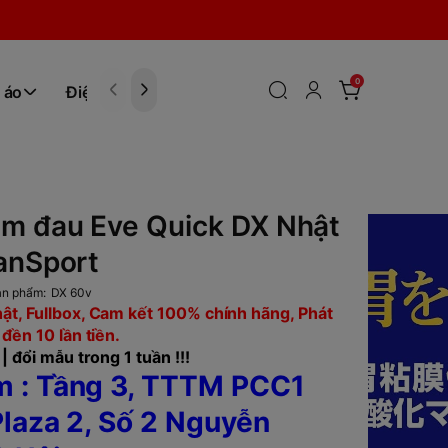
0
 áo
Điện tử
Hóa Phẩm
ảm đau Eve Quick DX Nhật
anSport
ản phẩm:
DX 60v
ật, Fullbox, Cam kết 100% chính hãng, Phát
 đền 10 lần tiền.
| đổi mẫu trong 1 tuần !!!
 : Tầng 3, TTTM PCC1
laza 2, Số 2 Nguyễn