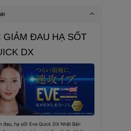
bật
 GIẢM ĐAU HẠ SỐT
UICK DX
m đau, hạ sốt Eve Quick DX Nhật Bản