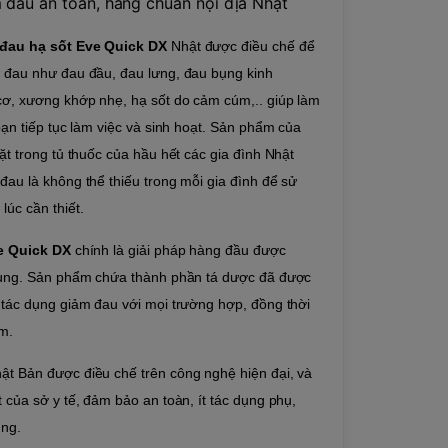
 đau an toàn, hàng chuẩn nội địa Nhật
đau hạ sốt Eve Quick DX
Nhật được điều chế để
 đau như đau đầu, đau lưng, đau bụng kinh
cơ, xương khớp nhẹ, hạ sốt do cảm cúm,.. giúp làm
bạn tiếp tục làm việc và sinh hoạt.
Sản phẩm của
ặt trong tủ thuốc của hầu hết các gia đình Nhật
au là không thể thiếu trong mỗi gia đình để sử
lúc cần thiết.
e Quick DX
chính là giải pháp hàng đầu được
dùng. Sản phẩm chứa thành phần tá dược đã được
 tác dụng giảm đau với mọi trường hợp, đồng thời
úm.
t Bản được điều chế trên công nghệ hiện đại, và
 của sở y tế, đảm bảo an toàn, ít tác dụng phụ,
ụng.