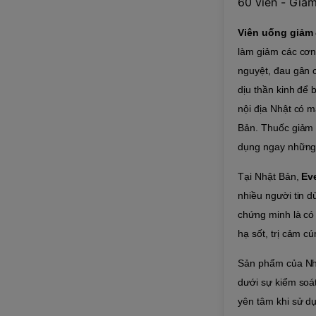
60 viên - Giảm
Viên uống giảm 
làm giảm các cơn
nguyệt, đau gân 
dịu thần kinh để 
nội địa Nhật có m
Bản.
Thuốc giảm đ
dụng ngay những 
Tại Nhật Bản,
Ev
nhiều người tin 
chứng minh là có
hạ sốt, trị cảm c
Sản phẩm của Nhậ
dưới sự kiểm soát
yên tâm khi sử d