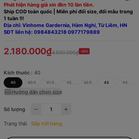
Phát hiện hàng giả xin đền 10 lần tiền.
Ship COD toàn quốc | Miễn phí đổi size, đổi mẫu trong
1 tuần !!!
Địa chỉ: Vinhome Gardernia, Hàm Nghi, Từ Liêm, HN
SĐT liên hệ: 0984843218 0977179889
2.180.000₫
4.500.000₫
-52%
Kích thước :
40
40
40.5
41.5
42
42.5
43
44
Hướng dẫn chọn size
Số lượng
Trạng thái
Sắp hết hàng