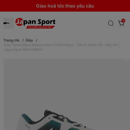
Giao hoả tốc theo yêu cầu
0
Trang chủ
/
Giày
/
Giày Tennis New Balance Nam Chính Hãng - 796v4 Width 4E - Màu be |
JapanSport MCH796N4