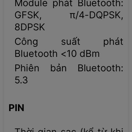
Module phát Bluetooth:
GFSK, π/4-DQPSK,
8DPSK
Công suất phát
Bluetooth <10 dBm
Phiên bản Bluetooth:
5.3
PIN
Thời gian sạc (kể từ khi