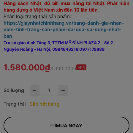
Hàng xách Nhật, đủ bill mua hàng tại Nhật. Phát hiện
hàng dựng ở Việt Nam xin đền 10 lần tiền.
Phân loại trạng thái sản phẩm:
https://giaynhatchinhhang.vn/bang-danh-gia-nhan-
dien-tinh-trang-san-pham-da-qua-su-dung-nhat-
ban
Trụ sở giao dịch Tầng 3, TTTM MỸ ĐÌNH PLAZA 2 - Số 2
Nguyễn Hoàng - Hà Nội,
0984843218 0977179889
1.580.000₫
3.990.000₫
-61%
Số lượng
Trạng thái
Sắp hết hàng
MUA NGAY