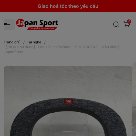
Giao hoả tốc theo yêu cầu
0
Trang chủ
/
Tai nghe
/
【Đã qua sử dụng】 Loa JBL chính hãng - SOUNDGEAR - Màu Xám |
JapanSport