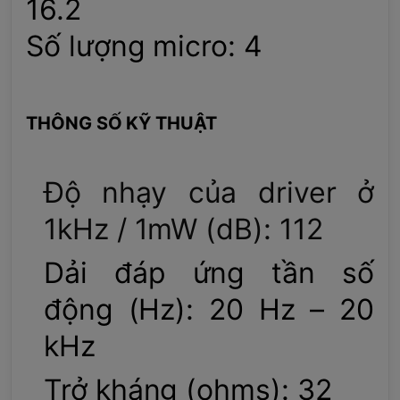
16.2
Số lượng micro: 4
THÔNG SỐ KỸ THUẬT
Độ nhạy của driver ở
1kHz / 1mW (dB): 112
Dải đáp ứng tần số
động (Hz): 20 Hz – 20
kHz
Trở kháng (ohms): 32