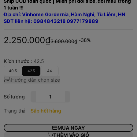
Ship COD toàn quốc | Miễn phí đổi size, đổi mẫu trong
1 tuần !!!
Địa chỉ: Vinhome Gardernia, Hàm Nghi, Từ Liêm, HN
SĐT liên hệ: 0984843218 0977179889
2.250.000₫
-38%
3.600.000₫
Kích thước :
42.5
40.5
42.5
44
Hướng dẫn chọn size
Số lượng
Trạng thái
Sắp hết hàng
MUA NGAY
THÊM VÀO GIỎ