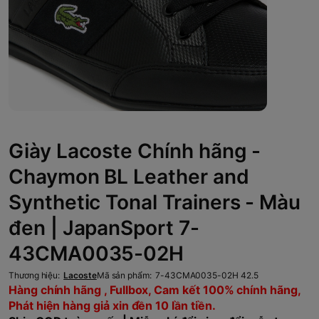
Giày Lacoste Chính hãng -
Chaymon BL Leather and
Synthetic Tonal Trainers - Màu
đen | JapanSport 7-
43CMA0035-02H
Thương hiệu:
Lacoste
Mã sản phẩm:
7-43CMA0035-02H 42.5
Hàng chính hãng , Fullbox, Cam kết 100% chính hãng,
Phát hiện hàng giả xin đền 10 lần tiền.