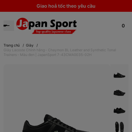
Giao hoả tốc theo yêu cầu
0
Trang chủ
/
Giày
/
Giày Lacoste Chính hãng - Chaymon BL Leather and Synthetic Tonal
Trainers - Màu đen | JapanSport 7-43CMA0035-02H