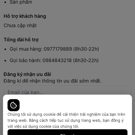
Sản phẩm
Hỗ trợ khách hàng
Chưa cập nhật
Tổng đài hỗ trợ
Gọi mua hàng: 0977179889 (8h30-22h)
Gọi bảo hành: 0984843218 (8h30-22h)
Đăng ký nhận ưu đãi
Đăng kí để nhận thông tin ưu đãi sớm nhất.
Bàn quyền thuộc về Japansport | Cung cấp bởi
Sapo
Chúng tôi sử dụng cookie để cải thiện trải nghiệm của bạn trên
trang web. Bằng cách tiếp tục sử dụng trang web, bạn đồng ý
với việc sử dụng cookie của chúng tôi.