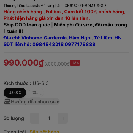
Thương hiệu:
Lacoste
Mã sản phẩm:
XH6182-51-BDM US-S 3
Hàng chính hãng , Fullbox, Cam kết 100% chính hãng,
Phát hiện hàng giả xin đền 10 lần tiền.
Ship COD toàn quốc | Miễn phí đổi size, đổi mẫu trong
1 tuần !!!
Địa chỉ: Vinhome Gardernia, Hàm Nghi, Từ Liêm, HN
SĐT liên hệ: 0984843218 0977179889
990.000₫
3.000.000₫
-67%
Kích thước :
US-S 3
US-S 3
XL
Hướng dẫn chọn size
Số lượng
Trạng thái
Sắp hết hàng