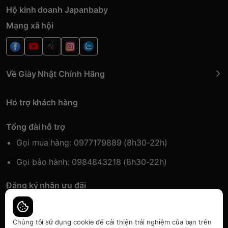
Hộ kinh doanh Japanbaby
Mạng xã hội
Về Giày Nhật Chính Hãng
Hỗ trợ khách hàng
Tổng đài hỗ trợ
Gọi mua hàng: 0977179889 (8h30-22h)
Gọi bảo hành: 0984843218 (8h30-22h)
Đăng ký nhận ưu đãi
Đăng kí để nhận thông tin ưu đãi sớm nhất.
Chúng tôi sử dụng cookie để cải thiện trải nghiệm của bạn trên