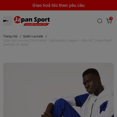
Giao hoả tốc theo yêu cầu
0
Trang chủ
/
Quần Lacoste
/
Quần gió Lacoste Chính hãng - Lightweight Joggers - Màu đỏ | JapanSport
XH6182-51-BDM