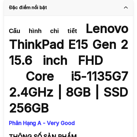
Đặc điểm nổi bật
Lenovo
Cấu hình chi tiết
ThinkPad E15 Gen 2
15.6 inch FHD
Core i5-1135G7
2.4GHz | 8GB | SSD
256GB
Phân Hạng A - Very Good
THÔNG SỐ SẢN PHẨM