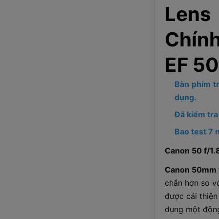
Lens
Chín
EF 50
Bàn phím tr
dụng.
Đã kiểm tra
Bao test 7 
Canon 50 f/1
Canon 50mm f
chắn hơn so vớ
được cải thiện
dụng một động