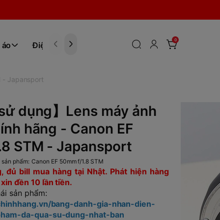
0
 áo
Điện tử
Hóa Phẩm
 - Japansport
sử dụng】Lens máy ảnh
ính hãng - Canon EF
.8 STM - Japansport
 sản phẩm:
Canon EF 50mm f/1.8 STM
 đủ bill mua hàng tại Nhật. Phát hiện hàng
in đền 10 lần tiền.
hái sản phẩm:
tchinhhang.vn/bang-danh-gia-nhan-dien-
-pham-da-qua-su-dung-nhat-ban