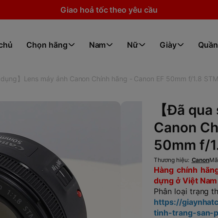
Giao hoả tốc theo yêu cầu
 chủ
Chọn hãng
Nam
Nữ
Giày
Quần
dụng】Lens máy ảnh Canon Chính hãng - Canon EF 50mm f/1.8 STM
【Đã qua 
Canon Ch
50mm f/1
Thương hiệu:
Canon
Mã
Hàng chính hãng,
dựng ở Việt Nam x
Phân loại trạng t
https://giaynha
tinh-trang-san