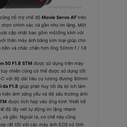
cũng hỗ trợ chế độ
Movie Servo AF
trên
chọn chính xác và gần như im lặng. Một
ngoài cập nhật bao gồm mộtống kính với
với thân máy ảnh bằng kim loại giúp cho
ộ bền và chắc chắn hơn ống 50mm f / 1.8
on 50 F1.8 STM
được sử dụng trên máy
, tuy nhiên cũng có thể được sử dụng tốt
-C với độ dài tiêu cự tương đương 80mm.
i đa F1.8
giúp phát huy tối đa lợi ích làm
u kiện ánh sáng yếu và độ sâu trường ảnh
STM
được tích hợp vào ống kính 'thiết kế
ế độ lấy nét tự động im lặng nhanh
u, và gần. Ngoài ra, cơ chế này cũng
hợp rất tốt với các máy ảnh EOS có tính