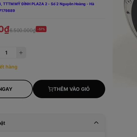
g 3, TTTM MỸ ĐÌNH PLAZA 2 - Số 2 Nguyễn Hoàng - Hà
7179889
0₫
6.500.000₫
-57%
ết hàng
NGAY
THÊM VÀO GIỎ
bật