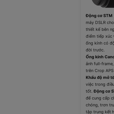
Động cơ STM
máy DSLR cho 
thiết kế bên 
điểm tiếp xúc 
ống kính có đ
đời trước.
Ống kính Can
ảnh full-frame
trên Crop APS
Khẩu độ mở tố
việc trong điề
tốt.
Động cơ 
để cung cấp ch
chóng, trơn tr
tập trung kết 