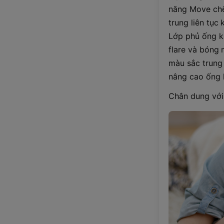
năng Move chế
trung liên tục 
Lớp phủ ống kí
flare và bóng
màu sắc trung 
nâng cao ống k
Chân dung vớ