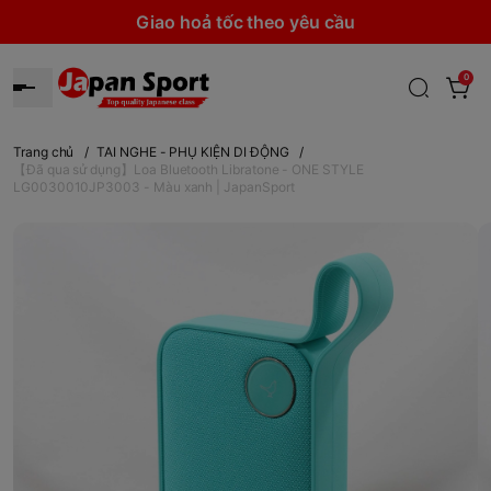
Giao hoả tốc theo yêu cầu
0
Trang chủ
/
TAI NGHE - PHỤ KIỆN DI ĐỘNG
/
【Đã qua sử dụng】Loa Bluetooth Libratone - ONE STYLE
LG0030010JP3003 - Màu xanh | JapanSport