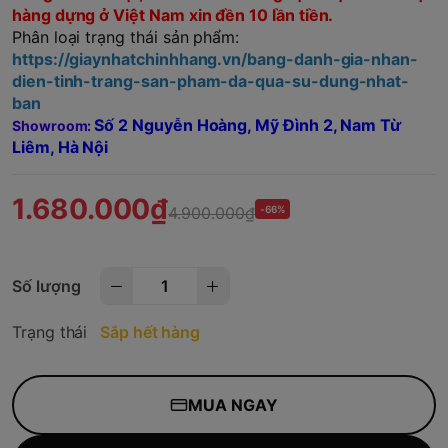
hàng dựng ở Việt Nam xin đền 10 lần tiền.
Phân loại trạng thái sản phẩm:
https://giaynhatchinhhang.vn/bang-danh-gia-nhan-
dien-tinh-trang-san-pham-da-qua-su-dung-nhat-
ban
Số 2 Nguyễn Hoàng, Mỹ Đình 2, Nam Từ
Showroom:
Liêm,
Hà Nội
1.680.000₫
4.900.000₫
-66%
Số lượng
Trạng thái
Sắp hết hàng
MUA NGAY