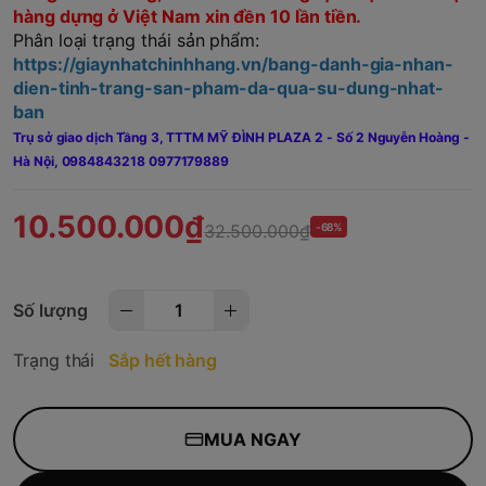
hàng dựng ở Việt Nam xin đền 10 lần tiền.
Phân loại trạng thái sản phẩm:
https://giaynhatchinhhang.vn/bang-danh-gia-nhan-
dien-tinh-trang-san-pham-da-qua-su-dung-nhat-
ban
Trụ sở giao dịch Tầng 3, TTTM MỸ ĐÌNH PLAZA 2 - Số 2 Nguyễn Hoàng -
Hà Nội,
0984843218 0977179889
10.500.000₫
32.500.000₫
-68%
Số lượng
Trạng thái
Sắp hết hàng
MUA NGAY