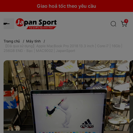
Giao hoả tốc theo yêu cầu
0
Trang chủ
/
Máy tính
/
【Đã qua sử dụng】Apple MacBook Pro 2018 13.3 inch | Core i7 | 16Gb |
256GB ENG - Bạc | MAC9002 | JapanSport