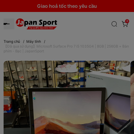
Giao hoả tốc theo yêu cầu
0
Trang chủ
/
Máy tính
/
【Đã qua sử dụng】Microsoft Surface Pro 7 i5 1035G4 | 8GB | 256GB + Bàn
phím - Bạc | JapanSport