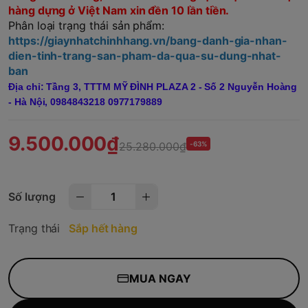
hàng dựng ở Việt Nam xin đền 10 lần tiền.
Phân loại trạng thái sản phẩm:
https://giaynhatchinhhang.vn/bang-danh-gia-nhan-
dien-tinh-trang-san-pham-da-qua-su-dung-nhat-
ban
Địa chỉ: Tầng 3, TTTM MỸ ĐÌNH PLAZA 2 - Số 2 Nguyễn Hoàng
- Hà Nội,
0984843218 0977179889
9.500.000₫
25.280.000₫
-63%
Số lượng
Trạng thái
Sắp hết hàng
MUA NGAY