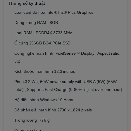
Thông số kỹ thuật
Loại card đồ họa Intel® Iris® Plus Graphics
Dung lượng RAM 8GB
Loại RAM LPDDR4X 3733 MHz
Ổ cứng 256GB BGA PCIe SSD
Công nghệ màn hình PixelSense™ Display , Aspect ratio:
3:2
Kích thước màn hình 12.3 inches
Pin 43.2 Wh, 60W power supply with USB-A (5W) (65W
total) , Supports Fast Charge (0-80% in just over one hour)
Hệ điều hành Windows 10 Home
Độ phân giải màn hình 2736 x 1824 pixels
Trọng lượng 776 g
Cổng giao tiếp