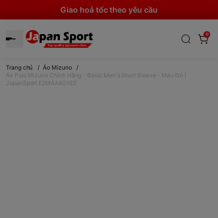
Giao hoả tốc theo yêu cầu
0
Trang chủ
/
Áo Mizuno
/
Áo Polo Mizuno Chính Hãng - Basic Men's Short Sleeve - Màu Đỏ |
JapanSport E2MAAA0163