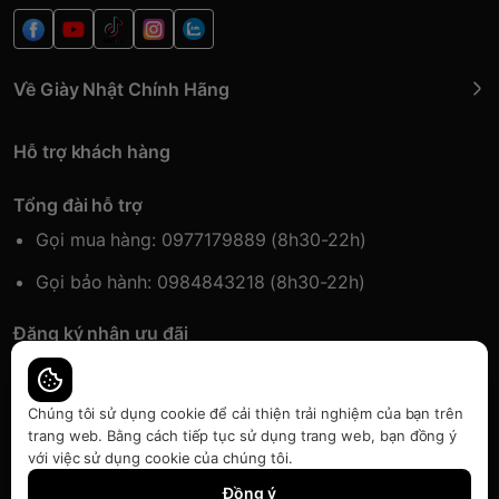
Về Giày Nhật Chính Hãng
Hỗ trợ khách hàng
Tổng đài hỗ trợ
Gọi mua hàng: 0977179889 (8h30-22h)
Gọi bảo hành: 0984843218 (8h30-22h)
Đăng ký nhận ưu đãi
Đăng kí để nhận thông tin ưu đãi sớm nhất.
Chúng tôi sử dụng cookie để cải thiện trải nghiệm của bạn trên
trang web. Bằng cách tiếp tục sử dụng trang web, bạn đồng ý
với việc sử dụng cookie của chúng tôi.
Bàn quyền thuộc về Japansport | Cung cấp bởi
Sapo
Đồng ý