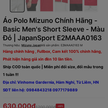
Áo Polo Mizuno Chính Hãng -
Basic Men's Short Sleeve - Màu
Đỏ | JapanSport E2MAAA0163
Thương hiệu:
Mizuno Japan
Mã sản phẩm:
E2MAAA0163 M
Hàng chính hãng , Fullbox, Cam kết 100% chính hãng,
Phát hiện hàng giả xin đền 10 lần tiền.
Ship COD toàn quốc | Miễn phí đổi size, đổi mẫu trong
1 tuần !!!
Địa chỉ: Vinhome Gardernia, Hàm Nghi, Từ Liêm, HN
SĐT liên hệ: 0984843218 0977179889
630.000₫
1.200.000₫
-48%