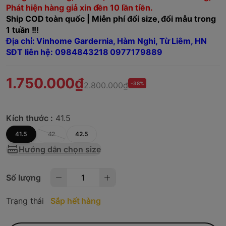
Phát hiện hàng giả xin đền 10 lần tiền.
Ship COD toàn quốc | Miễn phí đổi size, đổi mẫu trong
1 tuần !!!
Địa chỉ: Vinhome Gardernia, Hàm Nghi, Từ Liêm, HN
SĐT liên hệ: 0984843218 0977179889
1.750.000₫
2.800.000₫
-38%
Kích thước :
41.5
41.5
42
42.5
Hướng dẫn chọn size
Số lượng
Trạng thái
Sắp hết hàng