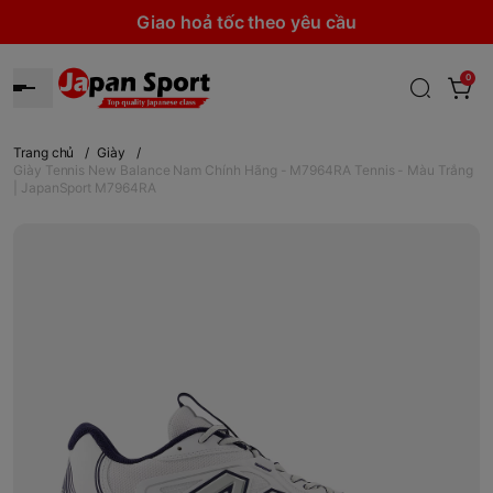
Giao hoả tốc theo yêu cầu
0
Trang chủ
/
Giày
/
Giày Tennis New Balance Nam Chính Hãng - M7964RA Tennis - Màu Trắng
| JapanSport M7964RA