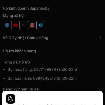
Hộ kinh doanh Japanbaby
Mạng xã hội
Về Giày Nhật Chính Hãng
Hỗ trợ khách hàng
Tổng đài hỗ trợ
Gọi mua hàng: 0977179889 (8h30-22h)
Gọi bảo hành: 0984843218 (8h30-22h)
Đăng ký nhận ưu đãi
Đăng kí để nhận thông tin ưu đãi sớm nhất.