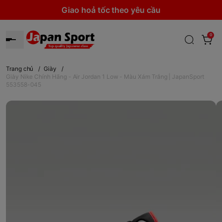
Giao hoả tốc theo yêu cầu
0
Trang chủ
/
Giày
/
Giày Nike Chính Hãng - Air Jordan 1 Low - Màu Xám Trắng | JapanSport
553558-045