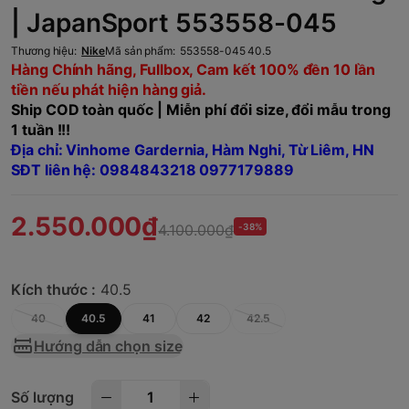
| JapanSport 553558-045
Thương hiệu:
Nike
Mã sản phẩm:
553558-045 40.5
Hàng Chính hãng, Fullbox, Cam kết 100% đền 10 lần
tiền nếu phát hiện hàng giả.
Ship COD toàn quốc | Miễn phí đổi size, đổi mẫu trong
1 tuần !!!
Địa chỉ: Vinhome Gardernia, Hàm Nghi, Từ Liêm, HN
SĐT liên hệ: 0984843218 0977179889
2.550.000₫
4.100.000₫
-38%
Kích thước :
40.5
40
40.5
41
42
42.5
Hướng dẫn chọn size
Số lượng