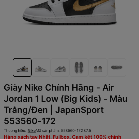
Giày Nike Chính Hãng - Air
Jordan 1 Low (Big Kids) - Màu
Trắng/Đen | JapanSport
553560-172
Thương hiệu:
Nike
Mã sản phẩm:
553560-172 37.5
Hàng xách tay Nhật, Fullbox, Cam kết 100% chính