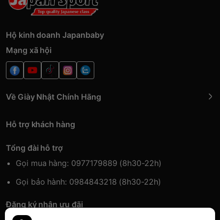
Hộ kinh doanh Japanbaby
Mạng xã hội
Về Giày Nhật Chính Hãng
Hỗ trợ khách hàng
Tổng đài hỗ trợ
Gọi mua hàng: 0977179889 (8h30-22h)
Gọi bảo hành: 0984843218 (8h30-22h)
Đăng ký nhận ưu đãi
Đăng kí để nhận thông tin ưu đãi sớm nhất.