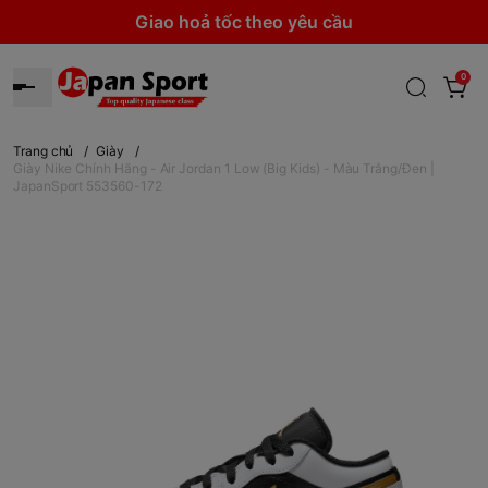
Giao hoả tốc theo yêu cầu
0
Trang chủ
/
Giày
/
Giày Nike Chính Hãng - Air Jordan 1 Low (Big Kids) - Màu Trắng/Đen |
JapanSport 553560-172