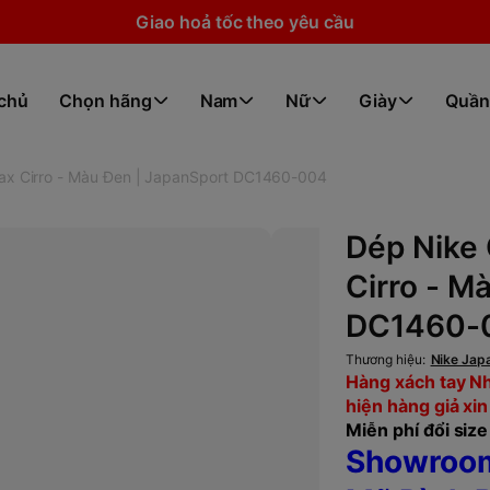
Giao hoả tốc theo yêu cầu
 chủ
Chọn hãng
Nam
Nữ
Giày
Quần
Max Cirro - Màu Đen | JapanSport DC1460-004
Dép Nike 
Cirro - M
DC1460-
Thương hiệu:
Nike Jap
Hàng xách tay Nh
hiện hàng giả xin
Miễn phí đổi size 
Showroom