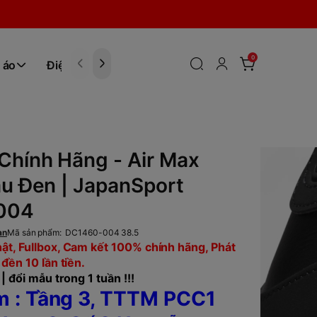
0
 áo
Điện tử
Hóa Phẩm
Chính Hãng - Air Max
àu Đen | JapanSport
004
an
Mã sản phẩm:
DC1460-004 38.5
ật, Fullbox, Cam kết 100% chính hãng, Phát
 đền 10 lần tiền.
| đổi mẫu trong 1 tuần !!!
 : Tầng 3, TTTM PCC1