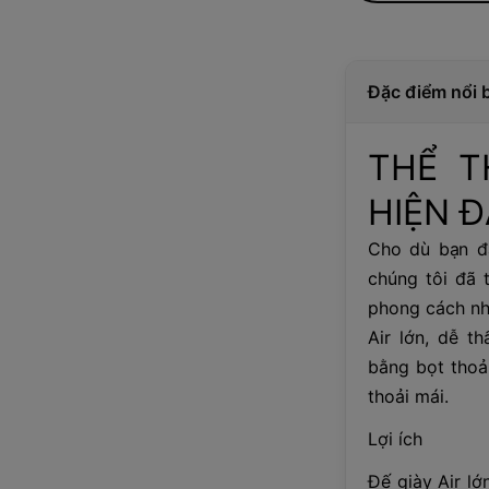
Đặc điểm nổi 
THỂ T
HIỆN Đ
Cho dù bạn đ
chúng tôi đã
phong cách nh
Air lớn, dễ t
bằng bọt thoả
thoải mái.
Lợi ích
Đế giày Air lớ