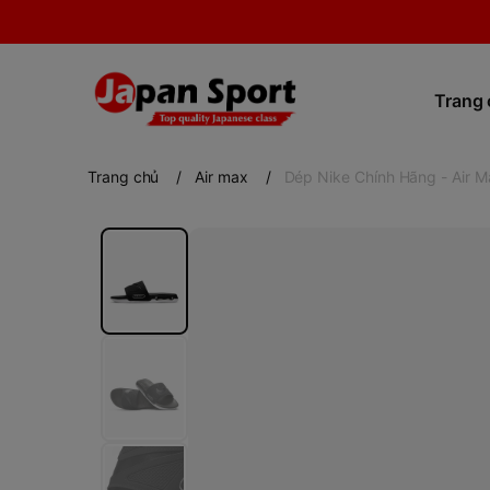
Trang
Trang chủ
/
Air max
/
Dép Nike Chính Hãng - Air 