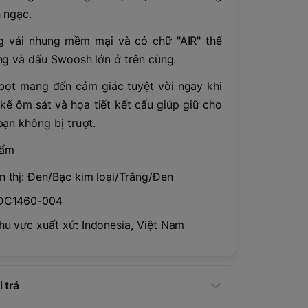
 ngạc.
g vải nhung mềm mại và có chữ "AIR" thể
ng và dấu Swoosh lớn ở trên cùng.
bọt mang đến cảm giác tuyệt vời ngay khi
kế ôm sát và họa tiết kết cấu giúp giữ cho
ạn không bị trượt.
hẩm
n thị: Đen/Bạc kim loại/Trắng/Đen
 DC1460-004
hu vực xuất xứ: Indonesia, Việt Nam
 trả