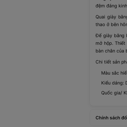
đệm đáng kinh
Quai giày bằn
thao ở bên hô
Đế giày bằng 
mở hộp. Thiết 
bàn chân của b
Chi tiết sản p
Màu sắc hiể
Kiểu dáng:
Quốc gia/ K
Chính sách đổi