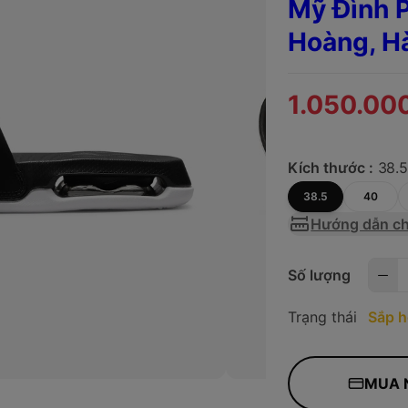
Mỹ Đình P
Hoàng, H
1.050.00
Kích thước :
38.
38.5
40
Hướng dẫn ch
Số lượng
Trạng thái
Sắp h
MUA 