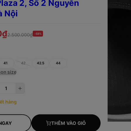
laza 2, Số 2 Nguyễn
à Nội
0₫
2.500.000₫
-58%
5
41
42
42.5
44
ọn size
ết hàng
NGAY
THÊM VÀO GIỎ