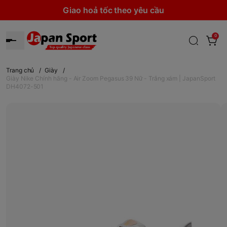
Giao hoả tốc theo yêu cầu
0
Trang chủ
/
Giày
/
Giày Nike Chính hãng - Air Zoom Pegasus 39 Nữ - Trắng xám | JapanSport
DH4072-501