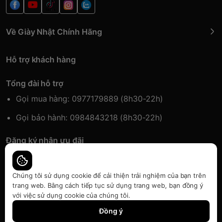
Về Giày Nhật Chính Hãng
Hỗ trợ khách hàng
Tổng đài hỗ trợ
Gọi mua hàng: 0977179889 (8h30-22h)
Gọi bảo hành: 0984843218 (8h30-22h)
Đăng ký nhận ưu đãi
Đăng kí để nhận thông tin ưu đãi sớm nhất.
Chúng tôi sử dụng cookie để cải thiện trải nghiệm của bạn trên
trang web. Bằng cách tiếp tục sử dụng trang web, bạn đồng ý
với việc sử dụng cookie của chúng tôi.
Bàn quyền thuộc về Japansport | Cung cấp bởi
Sapo
Đồng ý