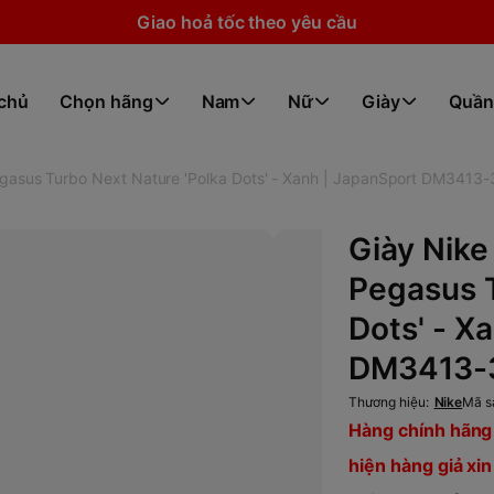
Giao hoả tốc theo yêu cầu
 chủ
Chọn hãng
Nam
Nữ
Giày
Quần
gasus Turbo Next Nature 'Polka Dots' - Xanh | JapanSport DM3413
Giày Nike
Pegasus T
Dots' - X
DM3413-
Thương hiệu:
Nike
Mã s
Hàng chính hãng 
hiện hàng giả xin