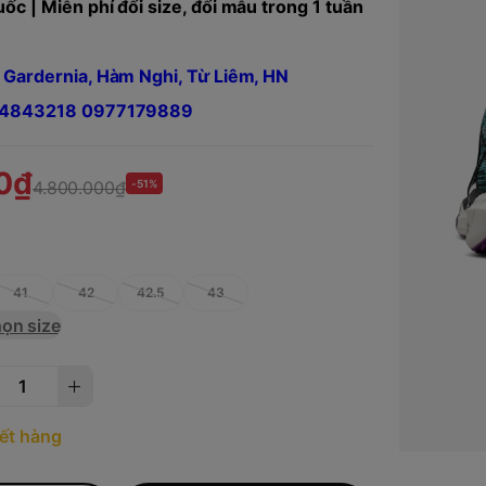
ốc | Miễn phí đổi size, đổi mẫu trong 1 tuần
 Gardernia, Hàm Nghi, Từ Liêm, HN
984843218 0977179889
0₫
4.800.000₫
-51%
5
41
42
42.5
43
ọn size
ết hàng