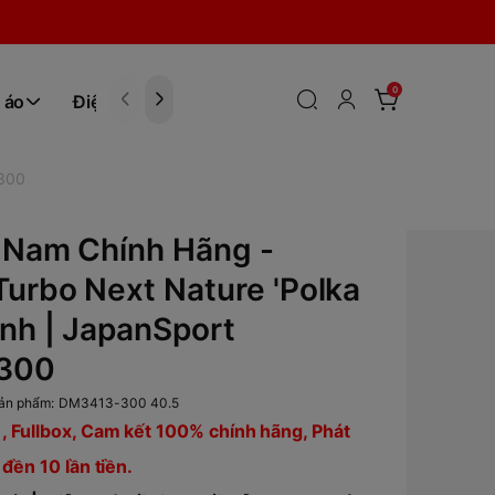
0
 áo
Điện tử
Hóa Phẩm
-300
 Nam Chính Hãng -
urbo Next Nature 'Polka
anh | JapanSport
300
ản phẩm:
DM3413-300 40.5
, Fullbox, Cam kết 100% chính hãng, Phát
 đền 10 lần tiền.