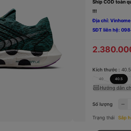
Ship COD toàn qu
!!!
Địa chỉ: Vinhome
SĐT liên hệ: 0
2.380.00
Kích thước :
40.
40
40.5
Hướng dẫn ch
Số lượng
Trạng thái
Sắp h