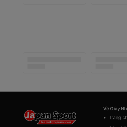
Về Giày N
Trang c