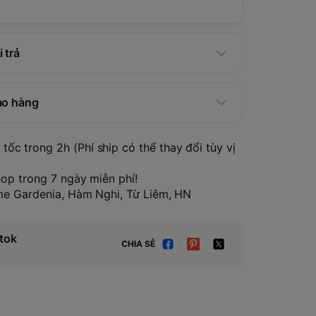
 trả
ao hàng
tốc trong 2h (Phí ship có thể thay đổi tùy vị
hop trong 7 ngày miễn phí!
ome Gardenia, Hàm Nghi, Từ Liêm, HN
tok
CHIA SẺ