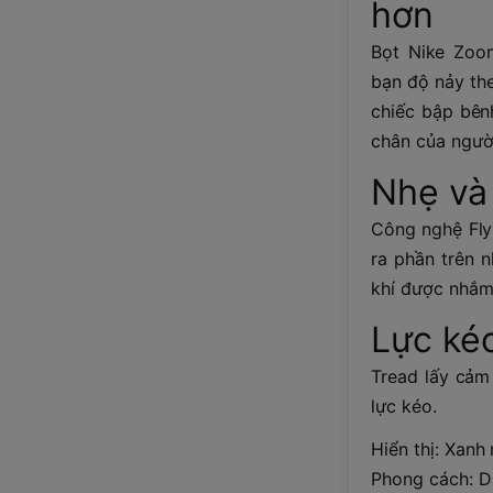
hơn
Bọt Nike Zoo
bạn độ nảy th
chiếc bập bênh
chân của ngườ
Nhẹ và 
Công nghệ Fly
ra phần trên n
khí được nhắm
Lực ké
Tread lấy cảm
lực kéo.
Hiển thị: Xan
Phong cách: 