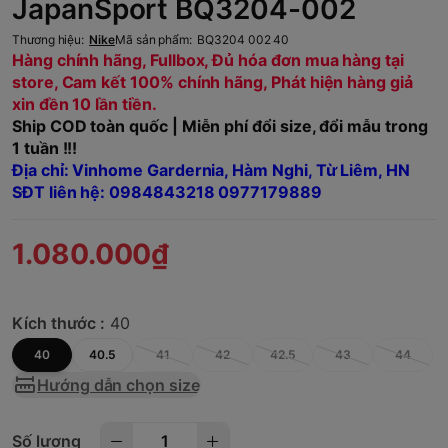
JapanSport BQ3204-002
Thương hiệu:
Nike
Mã sản phẩm:
BQ3204 002 40
Hàng chính hãng, Fullbox, Đủ hóa đơn mua hàng tại
store, Cam kết 100% chính hãng, Phát hiện hàng giả
xin đền 10 lần tiền.
Ship COD toàn quốc | Miễn phí đổi size, đổi mẫu trong
1 tuần !!!
Địa chỉ: Vinhome Gardernia, Hàm Nghi, Từ Liêm, HN
SĐT liên hệ: 0984843218 0977179889
1.080.000₫
Kích thước :
40
40
40.5
41
42
42.5
43
44
Hướng dẫn chọn size
Số lượng