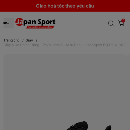
Giao hoả tốc theo yêu cầu
0
Trang chủ
/
Giày
/
Giày Nike Chính Hãng - Revolution 5 - Màu Đen | JapanSport BQ3204-002