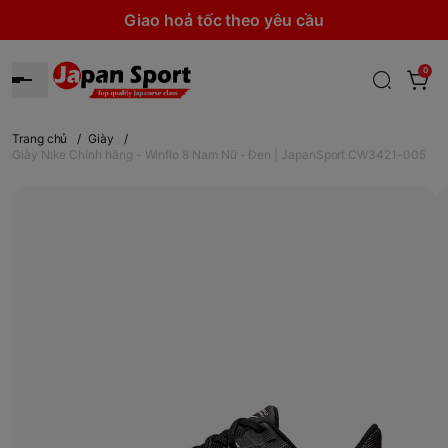
Giao hoả tốc theo yêu cầu
0
Trang chủ
/
Giày
/
Giày Nike Chính hãng - Winflo 8 Nam Nữ - Đen | JapanSport CW3421-005