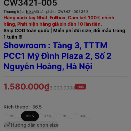
CW3421-005
Thương hiệu:
Nike
Mã sản phẩm:
CW3421-005 36.5
Hàng xách tay Nhật, Fullbox, Cam kết 100% chính
hãng, Phát hiện hàng giả xin đền 10 lần tiền.
Ship COD toàn quốc | Miễn phí đổi size, đổi mẫu trong
1 tuần !!!
Showroom : Tầng 3, TTTM
PCC1 Mỹ Đình Plaza 2, Số 2
Nguyễn Hoàng, Hà Nội
1.580.000₫
3.000.000₫
-48%
Kích thước :
36.5
36
36.5
37.5
39
40
Hướng dẫn chọn size