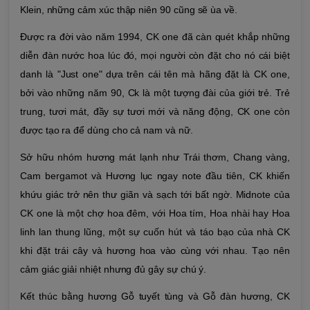
Klein, những cảm xúc thập niên 90 cũng sẽ ùa về.
Được ra đời vào năm 1994, CK one đã càn quét khắp những
diễn đàn nước hoa lúc đó, mọi người còn đặt cho nó cái biệt
danh là "Just one" dựa trên cái tên mà hãng đặt là CK one,
bởi vào những năm 90, Ck là một tượng đài của giới trẻ. Trẻ
trung, tươi mát, đầy sự tươi mới và năng động, CK one còn
được tạo ra để dùng cho cả nam và nữ.
Sở hữu nhóm hương mát lạnh như Trái thơm, Chang vàng,
Cam bergamot và Hương lục ngay note đầu tiên, CK khiến
khứu giác trở nên thư giãn và sạch tới bất ngờ. Midnote của
CK one là một chợ hoa đêm, với Hoa tím, Hoa nhài hay Hoa
linh lan thung lũng, một sự cuốn hút và táo bạo của nhà CK
khi đặt trái cây và hương hoa vào cùng với nhau. Tạo nên
cảm giác giải nhiệt nhưng đủ gây sự chú ý.
Kết thúc bằng hương Gỗ tuyết tùng và Gỗ đàn hương, CK