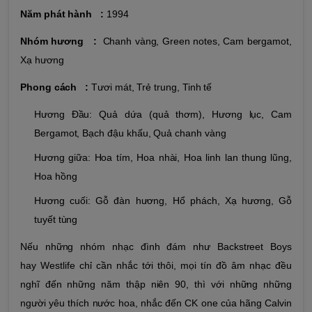
Năm phát hành :
1994
Nhóm hương :
Chanh vàng, Green notes, Cam bergamot,
Xạ hương
Phong cách :
Tươi mát, Trẻ trung, Tinh tế
Hương Đầu: Quả dứa (quả thơm), Hương lục, Cam
Bergamot, Bạch đậu khấu, Quả chanh vàng
Hương giữa: Hoa tím, Hoa nhài, Hoa linh lan thung lũng,
Hoa hồng
Hương cuối: Gỗ đàn hương, Hổ phách, Xạ hương, Gỗ
tuyết tùng
Nếu những nhóm nhạc đình đám như Backstreet Boys
hay Westlife chỉ cần nhắc tới thôi, mọi tín đồ âm nhạc đều
nghĩ đến những năm thập niên 90, thì với những những
người yêu thích nước hoa, nhắc đến CK one của hãng Calvin