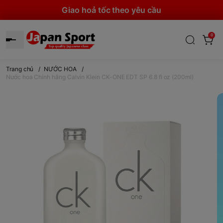
Giao hoả tốc theo yêu cầu
0
Trang chủ
/
NƯỚC HOA
/
Nước hoa Chính hãng Calvin Klein CK-ONE EDT SP 6.8 fl oz (200ml)