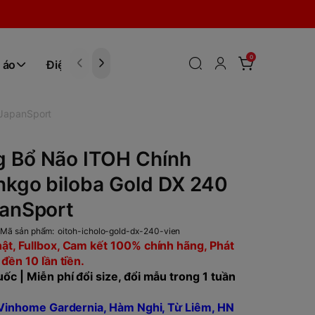
0
 áo
Điện tử
Hóa Phẩm
 JapanSport
g Bổ Não ITOH Chính
nkgo biloba Gold DX 240
panSport
n
Mã sản phẩm:
oitoh-icholo-gold-dx-240-vien
ật, Fullbox, Cam kết 100% chính hãng, Phát
 đền 10 lần tiền.
ốc | Miễn phí đổi size, đổi mẫu trong 1 tuần
, Vinhome Gardernia, Hàm Nghi, Từ Liêm, HN