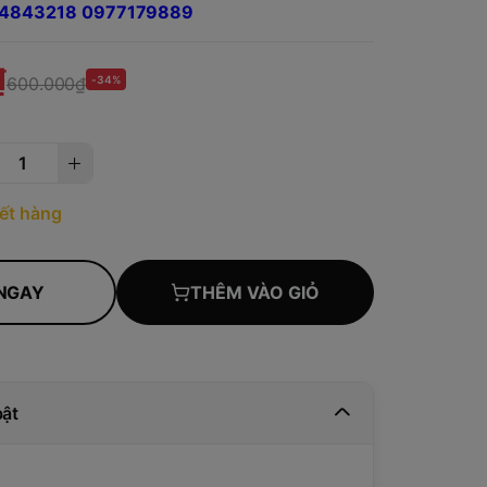
984843218 0977179889
₫
600.000₫
-34%
ết hàng
NGAY
THÊM VÀO GIỎ
bật