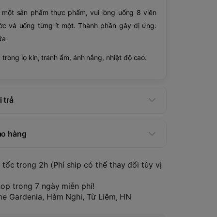
 một sản phẩm thực phẩm, vui lòng uống 8 viên
ớc và uống từng ít một. Thành phần gây dị ứng:
ữa
trong lọ kín, tránh ẩm, ánh nắng, nhiệt độ cao.
 trả
ao hàng
tốc trong 2h (Phí ship có thể thay đổi tùy vị
hop trong 7 ngày miễn phí!
ome Gardenia, Hàm Nghi, Từ Liêm, HN