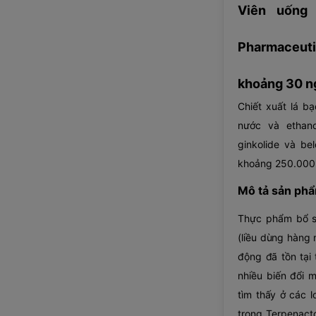
Viên uống
Pharmaceut
khoảng 30 ng
Chiết xuất lá b
nước và ethano
ginkolide và bel
khoảng 250.000 
Mô tả sản ph
Thực phẩm bổ su
(liều dùng hàng 
động đã tồn tại 
nhiều biến đổi 
tìm thấy ở các l
trong Terpenact