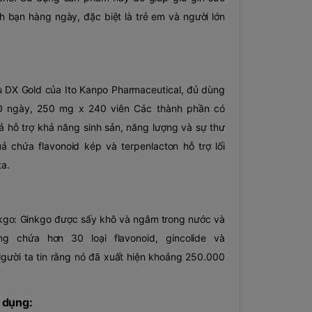
h bạn hàng ngày, đặc biệt là trẻ em và người lớn
u DX Gold của Ito Kanpo Pharmaceutical, đủ dùng
0 ngày, 250 mg x 240 viên Các thành phần có
ả hỗ trợ khả năng sinh sản, năng lượng và sự thư
ả chứa flavonoid kép và terpenlacton hỗ trợ lối
ta.
nkgo: Ginkgo được sấy khô và ngâm trong nước và
ng chứa hơn 30 loại flavonoid, gincolide và
 Người ta tin rằng nó đã xuất hiện khoảng 250.000
 dụng: