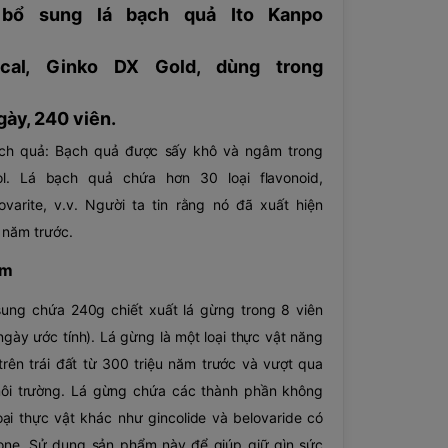
 bổ sung lá bạch quả Ito Kanpo
ical, Ginko DX Gold, dùng trong
ày, 240 viên.
ạch quả: Bạch quả được sấy khô và ngâm trong
l. Lá bạch quả chứa hơn 30 loại flavonoid,
ovarite, v.v. Người ta tin rằng nó đã xuất hiện
năm trước.
ẩm
ng chứa 240g chiết xuất lá gừng trong 8 viên
ngày ước tính). Lá gừng là một loại thực vật năng
trên trái đất từ ​​300 triệu năm trước và vượt qua
môi trường. Lá gừng chứa các thành phần không
oại thực vật khác như gincolide và belovaride có
one. Sử dụng sản phẩm này để giúp giữ gìn sức