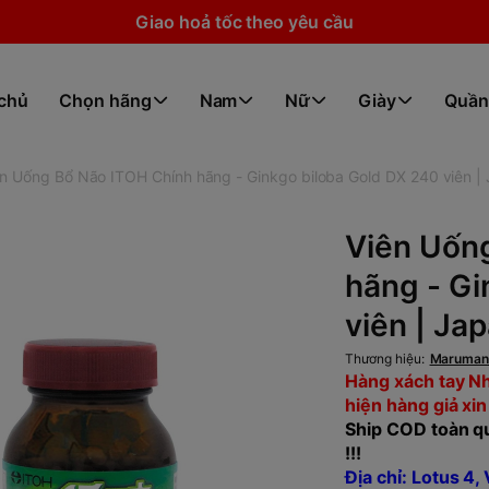
Giao hoả tốc theo yêu cầu
 chủ
Chọn hãng
Nam
Nữ
Giày
Quần
ên Uống Bổ Não ITOH Chính hãng - Ginkgo biloba Gold DX 240 viên |
Viên Uốn
hãng - Gi
viên | Ja
Thương hiệu:
Maruma
Hàng xách tay Nh
hiện hàng giả xin
Ship COD toàn qu
!!!
Địa chỉ: Lotus 4