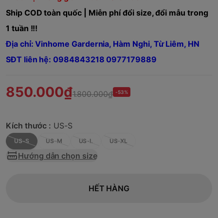
Ship COD toàn quốc | Miễn phí đổi size, đổi mẫu trong
1 tuần !!!
Địa chỉ: Vinhome Gardernia, Hàm Nghi, Từ Liêm, HN
SĐT liên hệ: 0984843218 0977179889
850.000₫
1.800.000₫
-53%
Kích thước :
US-S
US-S
US-M
US-L
US-XL
Hướng dẫn chọn size
HẾT HÀNG