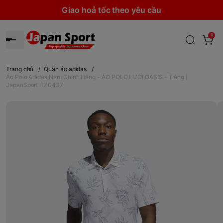
Giao hoả tốc theo yêu cầu
0
Trang chủ
/
Quần áo adidas
/
Áo Polo Adidas Nam Chính Hãng - ÁO POLO LƯỚI OASIS - Trắng |
JapanSport HZ0437