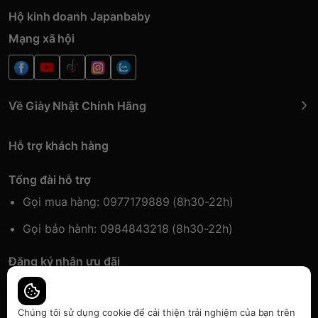
Hộ kinh doanh Japanbaby
Mạng xã hội
Về Giày Nhật Chính Hãng
Hỗ trợ khách hàng
Tổng đài hỗ trợ
Gọi mua hàng: 0977179889 (8h30-22h)
Gọi bảo hành: 0984843218 (8h30-22h)
Đăng ký nhận ưu đãi
Đăng kí để nhận thông tin ưu đãi sớm nhất.
Chúng tôi sử dụng cookie để cải thiện trải nghiệm của bạn trên