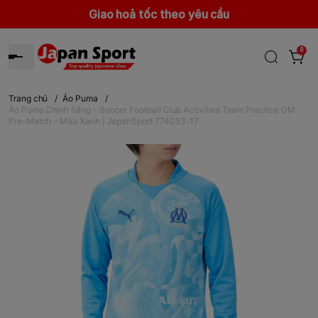
Giao hoả tốc theo yêu cầu
0
Trang chủ
/
Áo Puma
/
Áo Puma Chính hãng - Soccer Football Club Activities Team Practice OM
Pre-Match - Màu Xanh | JapanSport 774053-17