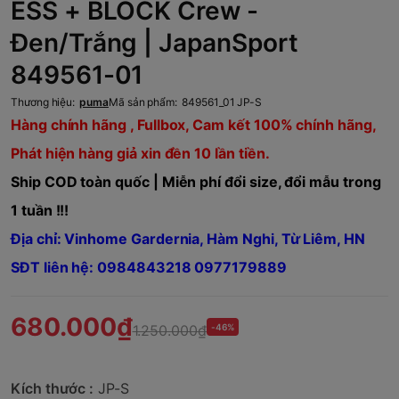
ESS + BLOCK Crew -
Đen/Trắng | JapanSport
849561-01
Thương hiệu:
puma
Mã sản phẩm:
849561_01 JP-S
Hàng chính hãng , Fullbox, Cam kết 100% chính hãng,
Phát hiện hàng giả xin đền 10 lần tiền.
Ship COD toàn quốc | Miễn phí đổi size, đổi mẫu trong
1 tuần !!!
Địa chỉ: Vinhome Gardernia, Hàm Nghi, Từ Liêm, HN
SĐT liên hệ: 0984843218 0977179889
680.000₫
1.250.000₫
-46%
Kích thước :
JP-S