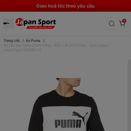
Giao hoả tốc theo yêu cầu
0
Trang chủ
/
Áo Puma
/
Áo Dài Tay Puma Chính hãng - ESS + BLOCK Crew - Đen/Trắng |
JapanSport 849561-01