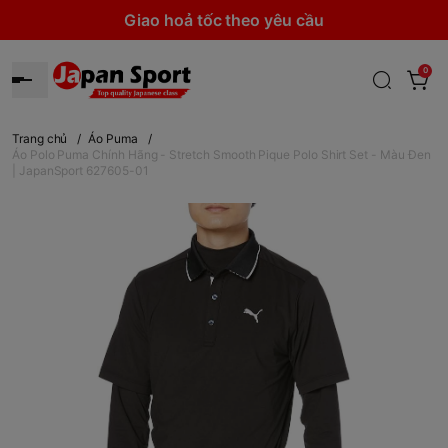
Giao hoả tốc theo yêu cầu
0
Trang chủ
/
Áo Puma
/
Áo Polo Puma Chính Hãng - Stretch Smooth Pique Polo Shirt Set - Màu Đen
| JapanSport 627605-01