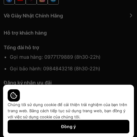
Về Giày Nhật Chính Hãng
Hỗ trợ khách hàng
Tổng đài hỗ trợ
Gọi mua hàng: 0977179889 (8h30-22h)
Gọi bảo hành: 0984843218 (8h30-22h)
Đăng ký nhận ưu đãi
Đăng kí để nhận thông tin ưu đãi sớm nhất.
Chúng tôi sử dụng cookie để cải thiện trải nghiệm của bạn trên
trang web. Bằng cách tiếp tục sử dụng trang web, bạn đồng ý
với việc sử dụng cookie của chúng tôi.
Bàn quyền thuộc về Japansport | Cung cấp bởi
Sapo
Đồng ý