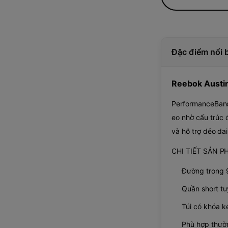
Đặc điểm nổi 
Reebok Austi
PerformanceBand™
eo nhờ cấu trúc 
và hỗ trợ dẻo da
CHI TIẾT SẢN P
Đường trong 9
Quần short tu
Túi có khóa 
Phù hợp thườ