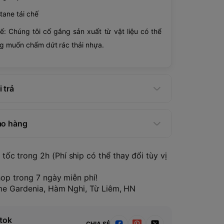
tane tái chế
hế: Chúng tôi cố gắng sản xuất từ ​​vật liệu có thể
ng muốn chấm dứt rác thải nhựa.
 trả
ao hàng
tốc trong 2h (Phí ship có thể thay đổi tùy vị
hop trong 7 ngày miễn phí!
ome Gardenia, Hàm Nghi, Từ Liêm, HN
tok
CHIA SẺ