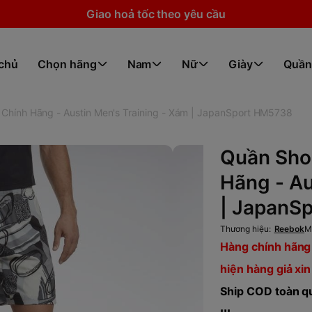
Giao hoả tốc theo yêu cầu
 chủ
Chọn hãng
Nam
Nữ
Giày
Quần
Chính Hãng - Austin Men's Training - Xám | JapanSport HM5738
Quần Sho
Hãng - Au
| JapanS
Thương hiệu:
Reebok
M
Hàng chính hãng 
hiện hàng giả xin
Ship COD toàn qu