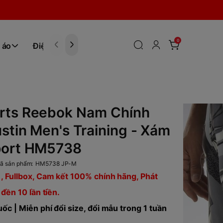
0
 áo
Điện tử
Hóa Phẩm
rts Reebok Nam Chính
stin Men's Training - Xám
port HM5738
ã sản phẩm:
HM5738 JP-M
, Fullbox, Cam kết 100% chính hãng, Phát
 đền 10 lần tiền.
ốc | Miễn phí đổi size, đổi mẫu trong 1 tuần