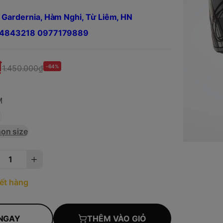
 Gardernia, Hàm Nghi, Từ Liêm, HN
984843218 0977179889
₫
1.450.000₫
-64%
M
ọn size
ết hàng
NGAY
THÊM VÀO GIỎ