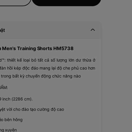
bật
n Men's Training Shorts HM5738
: thiết kế loại bỏ tất cả số lượng lớn dư thừa ở
đàn hồi kép độc đáo mang lại độ che phủ cao hơn
i trong bất kỳ chuyển động chức năng nào
HẨM:
 inch (2286 cm).
yệt vời cho đào tạo cường độ cao
kéo bên hông
ng xuyên