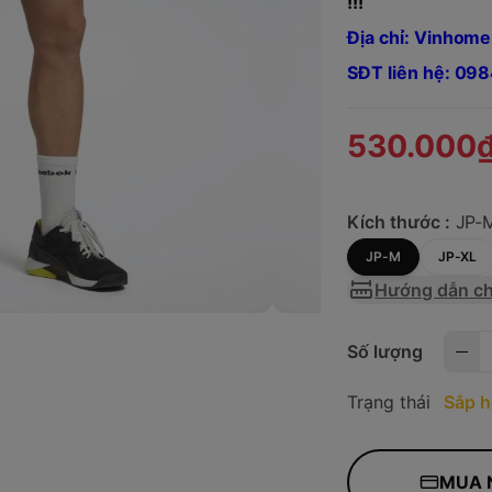
!!!
Địa chỉ: Vinhome
SĐT liên hệ: 0
530.000
Kích thước :
JP-
JP-M
JP-XL
Hướng dẫn ch
Số lượng
Trạng thái
Sắp h
MUA 