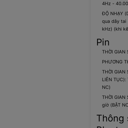
4Hz - 40.0
ĐỘ NHẠY (D
qua dây tai
kHz) (khi kế
Pin
THỜI GIAN S
PHƯƠNG TH
THỜI GIAN
LIÊN TỤC): 
NC)
THỜI GIAN 
giờ (BẬT NC
Thông 