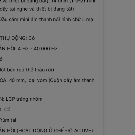
 và thiết bị đang bật), 14 ohm (1 kHz) (khi
dây tai nghe và thiết bị đang tắt)
ầu cắm mini âm thanh nổi hình chữ L mạ
THỤ ĐỘNG: Có
N HỒI: 4 Hz - 40.000 Hz
ó
ột bên (có thể tháo rời)
A: 40 mm, loại vòm (Cuộn dây âm thanh
: LCP tráng nhôm
X: Có
rùm tai
ẢN HỒI (HOẠT ĐỘNG Ở CHẾ ĐỘ ACTIVE):