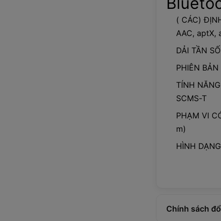
Blueto
( CÁC) ĐỊ
AAC, aptX,
DẢI TẦN SỐ
PHIÊN BẢN 
TÍNH NĂNG
SCMS-T
PHẠM VI CÓ
m)
HÌNH DẠNG:
Chính sách đổi