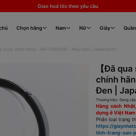
Giao hoả tốc theo yêu cầu
 chủ
Chọn hãng
Nam
Nữ
Giày
Quần
 Sony chính hãng - WH-1000XM2 - Màu Đen | JapanSport
【Đã qua 
chính hã
Đen | Jap
Thương hiệu:
Đang cập
Hàng xách Nhật,
dựng ở Việt Nam x
Phân loại trạng t
https://giaynha
tinh-trang-san