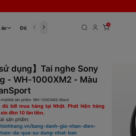
0
 áo
Điện tử
Hóa Phẩm
sử dụng】Tai nghe Sony
ng - WH-1000XM2 - Màu
anSport
 nhật
Mã sản phẩm:
WH-1000XM2-Black
 đủ bill mua hàng tại Nhật. Phát hiện hàng
in đền 10 lần tiền.
hái sản phẩm:
tchinhhang.vn/bang-danh-gia-nhan-dien-
-pham-da-qua-su-dung-nhat-ban