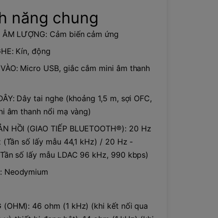
nh năng chung
 ÂM LƯỢNG: Cảm biến cảm ứng
HE: Kín, động
VÀO: Micro USB, giắc cắm mini âm thanh
ÂY: Dây tai nghe (khoảng 1,5 m, sợi OFC,
i âm thanh nổi mạ vàng)
N HỒI (GIAO TIẾP BLUETOOTH®): 20 Hz
 (Tần số lấy mẫu 44,1 kHz) / 20 Hz -
(Tần số lấy mẫu LDAC 96 kHz, 990 kbps)
 Neodymium
OHM): 46 ohm (1 kHz) (khi kết nối qua