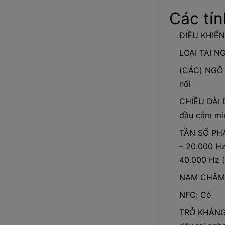
Các tí
ĐIỀU KHIỂN
LOẠI TAI NG
(CÁC) NGÕ 
nổi
CHIỀU DÀI D
đầu cắm min
TẦN SỐ PHẢ
– 20.000 Hz
40.000 Hz 
NAM CHÂM:
NFC: Có
TRỞ KHÁNG (