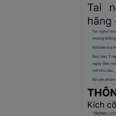
Tai 
hãng
Tai nghe tro
nhưng không
Đã kiểm tra h
Bao test 7 ng
ngày đầu nế
với nhu cầu.
Bộ sản phẩm 
THÔN
Kích c
TRỌNG LƯỢN