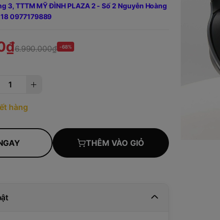
ầng 3, TTTM MỸ ĐÌNH PLAZA 2 - Số 2 Nguyễn Hoàng
18 0977179889
0₫
6.990.000₫
-68%
ết hàng
NGAY
THÊM VÀO GIỎ
bật