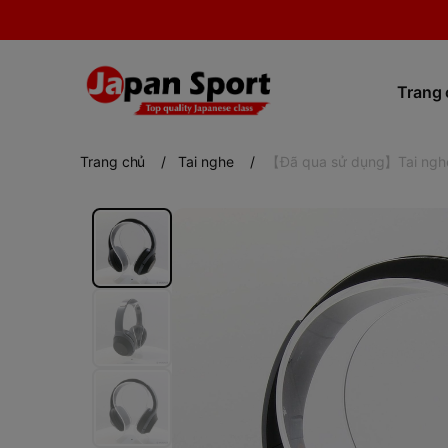
Trang
Trang chủ
/
Tai nghe
/
【Đã qua sử dụng】Tai nghe