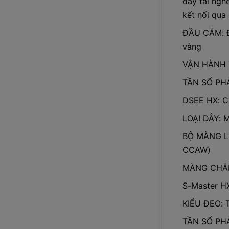
dây tai nghe
kết nối qua 
ĐẦU CẮM: Đ
vàng
VẬN HÀNH 
TẦN SỐ PHẢ
DSEE HX: C
LOẠI DÂY: M
BỘ MÀNG LO
CCAW)
MÀNG CHẮN
S-Master H
KIỂU ĐEO: T
TẦN SỐ PH