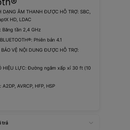
oth®
NH DẠNG ÂM THANH ĐƯỢC HỖ TRỢ: SBC,
 aptX HD, LDAC
: Băng tần 2,4 GHz
BLUETOOTH®: Phiên bản 4.1
 BẢO VỆ NỘI DUNG ĐƯỢC HỖ TRỢ:
 HIỆU LỰC: Đường ngắm xấp xỉ 30 ft (10
 A2DP, AVRCP, HFP, HSP
 trả