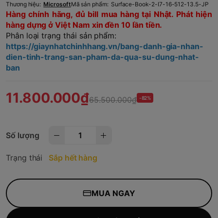
Thương hiệu:
Microsoft
Mã sản phẩm:
Surface-Book-2-I7-16-512-13.5-JP
Hàng chính hãng, đủ bill mua hàng tại Nhật. Phát hiện
hàng dựng ở Việt Nam xin đền 10 lần tiền.
Phân loại trạng thái sản phẩm:
https://giaynhatchinhhang.vn/bang-danh-gia-nhan-
dien-tinh-trang-san-pham-da-qua-su-dung-nhat-
ban
11.800.000₫
65.500.000₫
-82%
Số lượng
Trạng thái
Sắp hết hàng
MUA NGAY