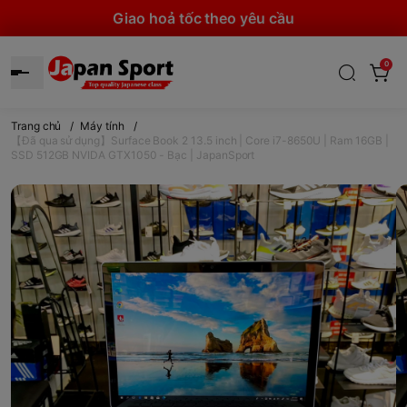
Giao hoả tốc theo yêu cầu
0
Trang chủ
/
Máy tính
/
【Đã qua sử dụng】Surface Book 2 13.5 inch | Core i7-8650U | Ram 16GB |
SSD 512GB NVIDA GTX1050 - Bạc | JapanSport