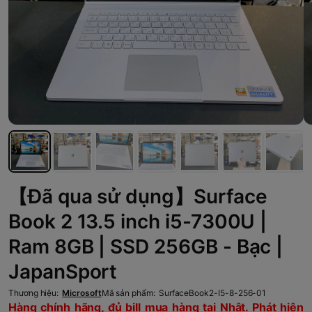
【Đã qua sử dụng】Surface
Book 2 13.5 inch i5-7300U |
Ram 8GB | SSD 256GB - Bạc |
JapanSport
Thương hiệu:
Microsoft
Mã sản phẩm:
SurfaceBook2-I5-8-256-01
Hàng chính hãng, đủ bill mua hàng tại Nhật. Phát hiện