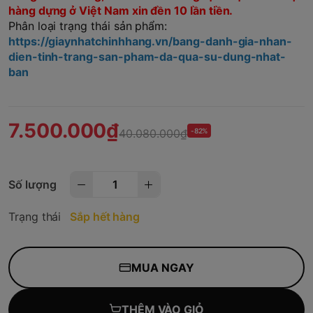
hàng dựng ở Việt Nam xin đền 10 lần tiền.
Phân loại trạng thái sản phẩm:
https://giaynhatchinhhang.vn/bang-danh-gia-nhan-
dien-tinh-trang-san-pham-da-qua-su-dung-nhat-
ban
7.500.000₫
40.080.000₫
-82%
Số lượng
Trạng thái
Sắp hết hàng
MUA NGAY
THÊM VÀO GIỎ