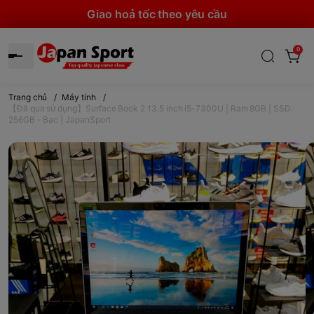
Giao hoả tốc theo yêu cầu
0
Trang chủ
/
Máy tính
/
【Đã qua sử dụng】Surface Book 2 13.5 inch i5-7300U | Ram 8GB | SSD
256GB - Bạc | JapanSport