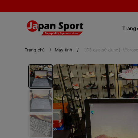
Trang
Trang chủ
/
Máy tính
/
【Đã qua sử dụng】Microsoft