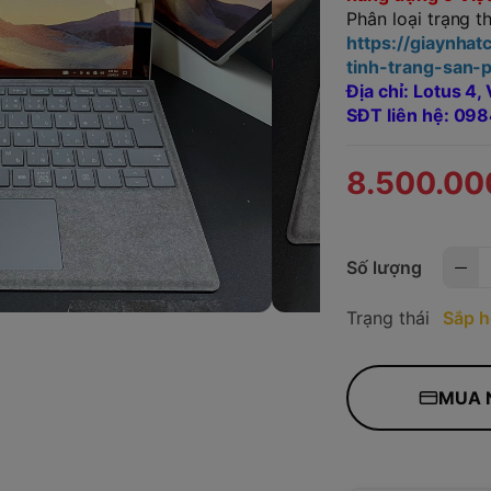
Phân loại trạng t
https://giaynha
tinh-trang-san
Địa chỉ: Lotus 4
SĐT liên hệ: 0
8.500.00
Số lượng
Trạng thái
Sắp h
MUA 