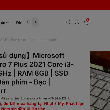
0
 áo
Điện tử
Hóa Phẩm
8GB + Bàn phím - Bạc | JapanSport
sử dụng】Microsoft
ro 7 Plus 2021 Core i3-
GHz | RAM 8GB | SSD
àn phím - Bạc |
rt
t
Mã sản phẩm:
Surface-pro-7-plus--i3-8GB-128gb
 đủ bill mua hàng tại Nhật / Mỹ. Phát hiện
 Nam xin đền 10 lần tiền.