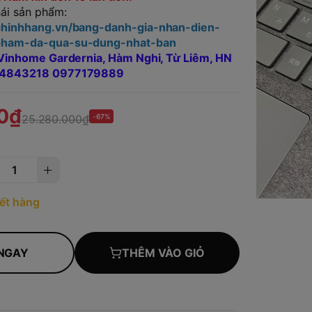
hái sản phẩm:
tchinhhang.vn/bang-danh-gia-nhan-dien-
-pham-da-qua-su-dung-nhat-ban
, Vinhome Gardernia, Hàm Nghi, Từ Liêm, HN
984843218 0977179889
0₫
25.280.000₫
-67%
ết hàng
NGAY
THÊM VÀO GIỎ