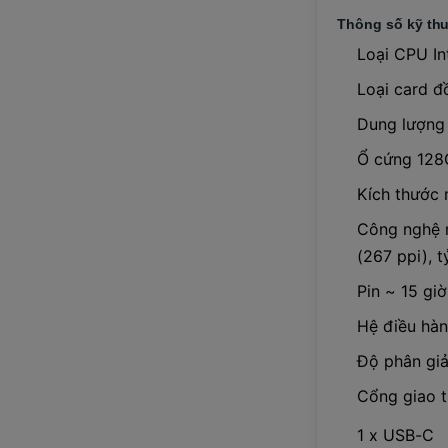
Thông số kỹ thu
Loại CPU In
Loại card đ
Dung lượn
Ổ cứng 128
Kích thước 
Công nghệ m
(267 ppi), 
Pin ~ 15 gi
Hệ điều hà
Độ phân giả
Cổng giao t
1 x USB-C