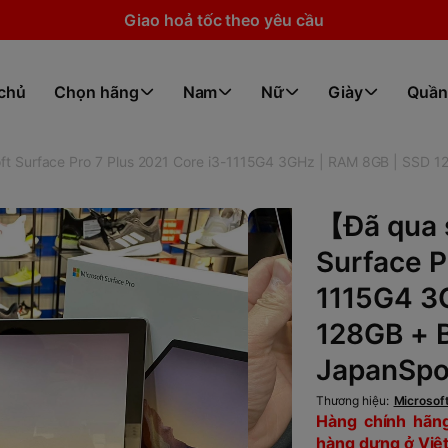
Giao hoả tốc theo yêu cầu
 chủ
Chọn hãng
Nam
Nữ
Giày
Quần
 Surface Pro 7 Plus 2021 Core i3-1115G4 3GHz | RAM 8GB | SSD 12
【Đã qua 
Surface P
1115G4 3
128GB + B
JapanSpo
Thương hiệu:
Microsof
Hàng chính hãng,
hàng dựng ở Việt