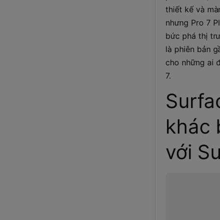
thiết kế và mà
nhưng Pro 7 Pl
bức phá thị tr
là phiên bản g
cho những ai 
7.
Surfa
khác 
với S