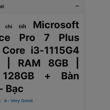
bật
Microsoft
h chi tiết
ace Pro 7 Plus
 Core i3-1115G4
 | RAM 8GB |
 128GB + Bàn
- Bạc
: A - Very Good