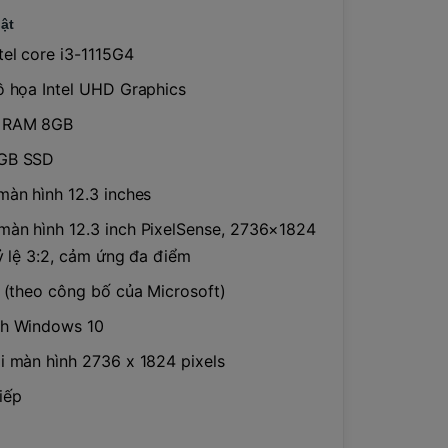
ật
tel core i3-1115G4
ồ họa Intel UHD Graphics
g RAM 8GB
GB SSD
màn hình 12.3 inches
àn hình 12.3 inch PixelSense, 2736×1824
tỷ lệ 3:2, cảm ứng đa điểm
ờ (theo công bố của Microsoft)
nh Windows 10
i màn hình 2736 x 1824 pixels
iếp