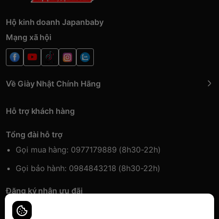
Hộ kinh doanh Japanbaby
Mạng xã hội
Về Giày Nhật Chính Hãng
Hỗ trợ khách hàng
Tổng đài hỗ trợ
Gọi mua hàng: 0977179889 (8h30-22h)
Gọi bảo hành: 0984843218 (8h30-22h)
Đăng ký nhận ưu đãi
Đăng kí để nhận thông tin ưu đãi sớm nhất.