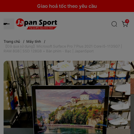
Giao hoả tốc theo yêu cầu
0
Trang chủ
/
Máy tính
/
【Đã qua sử dụng】Microsoft Surface Pro 7 Plus 2021 Core i5-1135G7 |
RAM 8GB | SSD 128GB + Bàn phím - Bạc | JapanSport