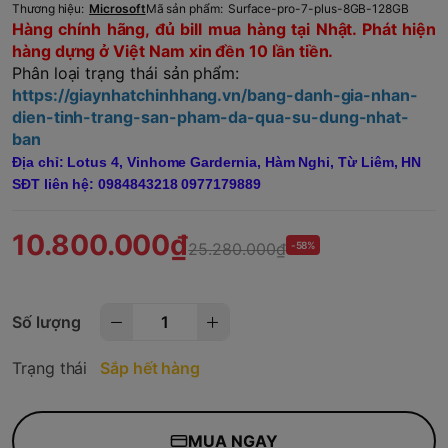
Thương hiệu:
Microsoft
Mã sản phẩm:
Surface-pro-7-plus-8GB-128GB
Hàng chính hãng, đủ bill mua hàng tại Nhật. Phát hiện
hàng dựng ở Việt Nam xin đền 10 lần tiền.
Phân loại trạng thái sản phẩm:
https://giaynhatchinhhang.vn/bang-danh-gia-nhan-
dien-tinh-trang-san-pham-da-qua-su-dung-nhat-
ban
Địa chỉ: Lotus 4, Vinhome Gardernia, Hàm Nghi, Từ Liêm, HN
SĐT liên hệ: 0984843218 0977179889
10.800.000₫
25.280.000₫
-58%
Số lượng
Trạng thái
Sắp hết hàng
MUA NGAY