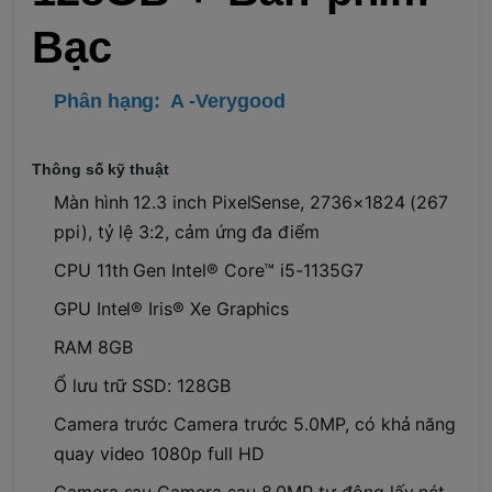
Bạc
Phân hạng: A -Verygood
Thông số kỹ thuật
Màn hình 12.3 inch PixelSense, 2736×1824 (267
ppi), tỷ lệ 3:2, cảm ứng đa điểm
CPU 11th Gen Intel® Core™ i5-1135G7
GPU Intel® Iris® Xe Graphics
RAM 8GB
Ổ lưu trữ SSD: 128GB
Camera trước Camera trước 5.0MP, có khả năng
quay video 1080p full HD
Camera sau Camera sau 8.0MP tự động lấy nét,