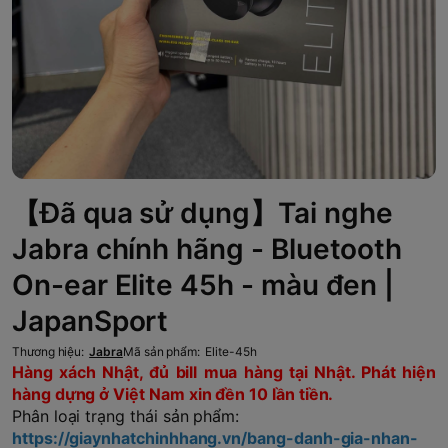
【Đã qua sử dụng】Tai nghe
Jabra chính hãng - Bluetooth
On-ear Elite 45h - màu đen |
JapanSport
Thương hiệu:
Jabra
Mã sản phẩm:
Elite-45h
Hàng xách Nhật, đủ bill mua hàng tại Nhật. Phát hiện
hàng dựng ở Việt Nam xin đền 10 lần tiền.
Phân loại trạng thái sản phẩm:
https://giaynhatchinhhang.vn/bang-danh-gia-nhan-