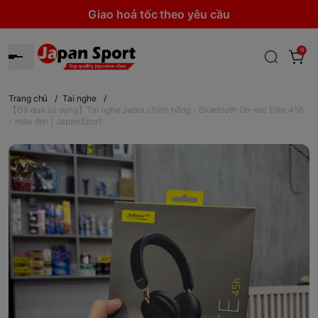
Giao hoả tốc theo yêu cầu
0
Trang chủ
/
Tai nghe
/
【Đã qua sử dụng】Tai nghe Jabra chính hãng - Bluetooth On-ear Elite 45h
- màu đen | JapanSport