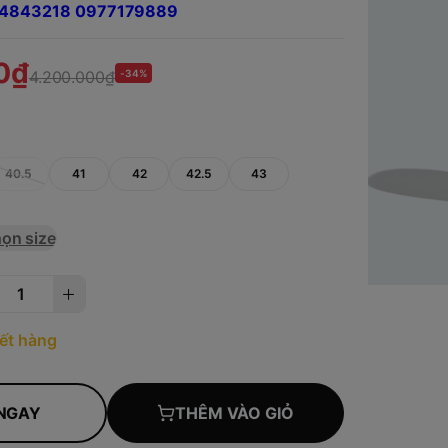
984843218 0977179889
0₫
4.200.000₫
-34%
40.5
41
42
42.5
43
ọn size
ết hàng
NGAY
THÊM VÀO GIỎ