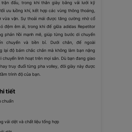
trận đấu, trong khi thân giày bằng vải lưới kỹ
tối ưu luồng khí, kết hợp các vùng thông thoáng,
rợ vừa vặn. Sự thoải mái được tăng cường nhờ cổ
có đệm êm ái, trong khi đế giữa adidas Repetitor
ng phản hồi mạnh mẽ, giúp từng bước di chuyển
n chuyển và bền bỉ. Dưới chân, đế ngoài
ng lại độ bám chắc chắn mà không làm bạn nặng
i chuyển linh hoạt trên mọi sân. Dù bạn đang giao
ay truy đuổi từng pha volley, đôi giày này được
 tầm trình độ của bạn.
i tiết
u chuẩn
g vải dệt và chất liệu tổng hợp
vải dệt