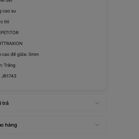
g cao su
c thì
EPETITOR
GHTTRAXION
ộ cao đế giữa: 0mm
: Trắng
: JR1743
 trả
ao hàng