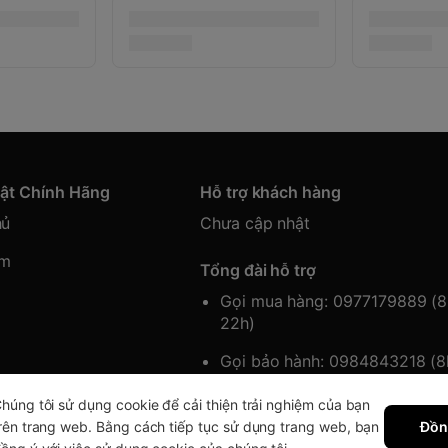
hật Chính Hãng
Hỗ trợ khách hàng
hủ
Chưa cập nhật
ẩm
Tổng đài hỗ trợ
Gọi mua hàng: 0977179889 (
22h)
Gọi bảo hành: 0984843218 (
22h)
húng tôi sử dụng cookie để cải thiện trải nghiệm của bạn
rên trang web. Bằng cách tiếp tục sử dụng trang web, bạn
Đồn