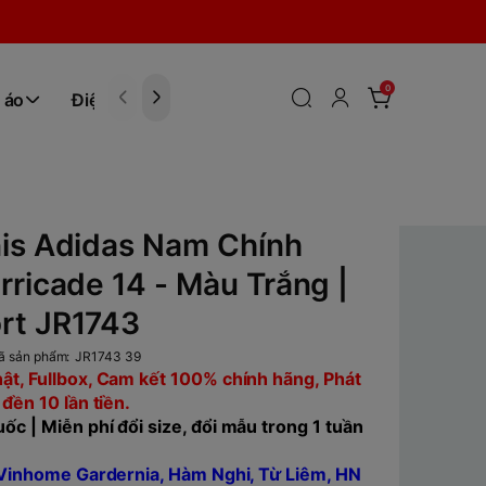
0
 áo
Điện tử
Hóa Phẩm
nis Adidas Nam Chính
rricade 14 - Màu Trắng |
rt JR1743
ã sản phẩm:
JR1743 39
ật, Fullbox, Cam kết 100% chính hãng, Phát
 đền 10 lần tiền.
ốc | Miễn phí đổi size, đổi mẫu trong 1 tuần
, Vinhome Gardernia, Hàm Nghi, Từ Liêm, HN