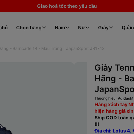
Giao hoả tốc theo yêu cầu
 chủ
Chọn hãng
Nam
Nữ
Giày
Quần
Hãng - Barricade 14 - Màu Trắng | JapanSport JR1743
Giày Ten
Hãng - Ba
JapanSpo
Thương hiệu:
Adidas
M
Hàng xách tay Nh
hiện hàng giả xin
Ship COD toàn qu
!!!
Địa chỉ: Lotus 4