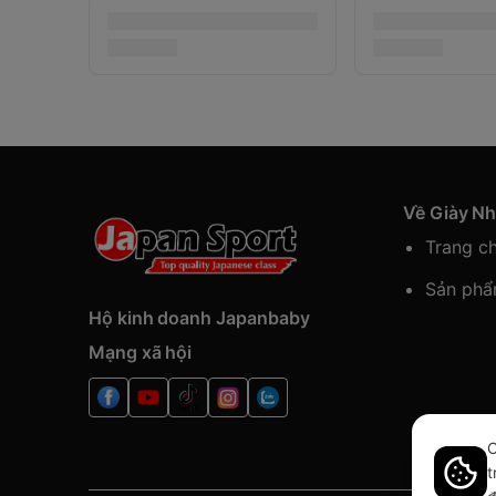
Về Giày N
Trang c
Sản ph
Hộ kinh doanh Japanbaby
Mạng xã hội
C
t