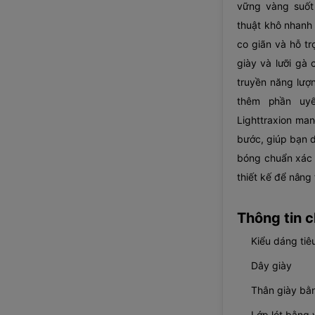
vững vàng suốt 
thuật khô nhanh 
co giãn và hỗ t
giày và lưỡi gà 
truyền năng lượ
thêm phần uyể
Lighttraxion ma
bước, giúp bạn d
bóng chuẩn xác h
thiết kế để nâng
Thông tin ch
Kiểu dáng tiê
Dây giày
Thân giày bằn
Lớp lót bằng 