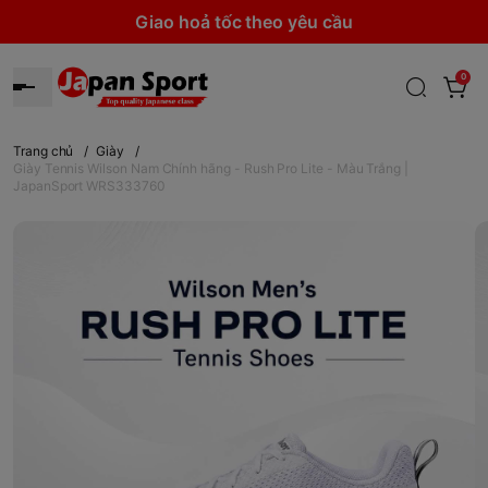
Giao hoả tốc theo yêu cầu
0
Trang chủ
/
Giày
/
Giày Tennis Wilson Nam Chính hãng - Rush Pro Lite - Màu Trắng |
JapanSport WRS333760