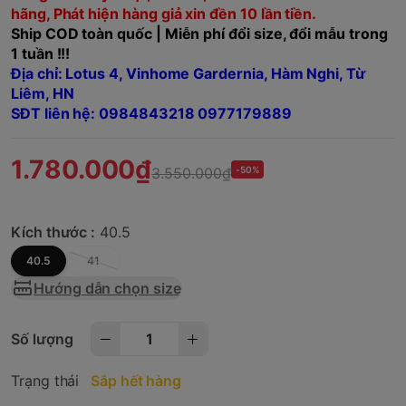
hãng, Phát hiện hàng giả xin đền 10 lần tiền.
Ship COD toàn quốc | Miễn phí đổi size, đổi mẫu trong
1 tuần !!!
Địa chỉ: Lotus 4, Vinhome Gardernia, Hàm Nghi, Từ
Liêm, HN
SĐT liên hệ: 0984843218 0977179889
1.780.000₫
3.550.000₫
-50%
Kích thước :
40.5
40.5
41
Hướng dẫn chọn size
Số lượng
Trạng thái
Sắp hết hàng