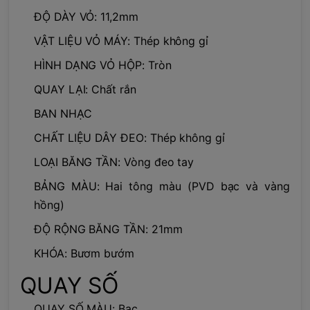
ĐỘ DÀY VỎ: 11,2mm
VẬT LIỆU VỎ MÁY: Thép không gỉ
HÌNH DẠNG VỎ HỘP: Tròn
QUAY LẠI: Chất rắn
BAN NHẠC
CHẤT LIỆU DÂY ĐEO: Thép không gỉ
LOẠI BĂNG TẦN: Vòng đeo tay
BẢNG MÀU: Hai tông màu (PVD bạc và vàng
hồng)
ĐỘ RỘNG BĂNG TẦN: 21mm
KHÓA: Bươm bướm
QUAY SỐ
QUAY SỐ MÀU: Bạc