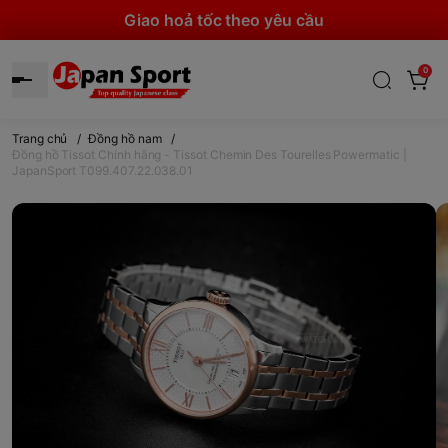
Giao hoả tốc theo yêu cầu
0
Trang chủ
/
Đồng hồ nam
/
Đồng hồ Tissot Chính hãng - Tissot Chemin Des Tourelles Powermatic |
JapanSport T099.407.22.038.01