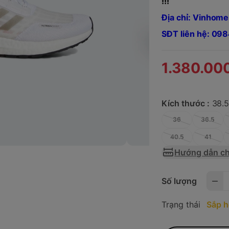
!!!
Địa chỉ: Vinhome
SĐT liên hệ: 0
1.380.00
Kích thước :
38.
36
36.5
40.5
41
Hướng dẫn ch
Số lượng
Trạng thái
Sắp h