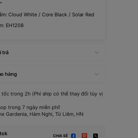
™
m: Cloud White / Core Black / Solar Red
m: EH1208
 trả
ao hàng
tốc trong 2h (Phí ship có thể thay đổi tùy vị
hop trong 7 ngày miễn phí!
ome Gardenia, Hàm Nghi, Từ Liêm, HN
tok
CHIA SẺ