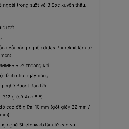
ế ngoài trong suốt và 3 Sọc xuyên thấu.
 đi tất
c
ằng vải công nghệ adidas Primeknit làm từ
ament
SUMMER.RDY thoáng khí
bộ dành cho ngày nóng
g nghệ Boost đàn hồi
: 312 g (cỡ Anh 8,5)
độ cao đế giữa: 10 mm (gót giày 22 mm /
2 mm)
ng nghệ Stretchweb làm từ cao su