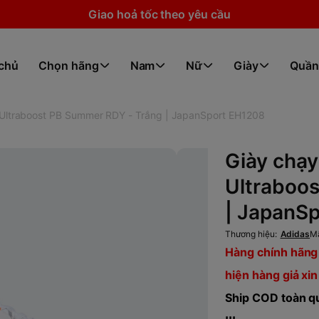
Giao hoả tốc theo yêu cầu
 chủ
Chọn hãng
Nam
Nữ
Giày
Quần
 Ultraboost PB Summer RDY - Trắng | JapanSport EH1208
Giày chạy
Ultraboo
| JapanS
Thương hiệu:
Adidas
M
Hàng chính hãng 
hiện hàng giả xin
Ship COD toàn qu