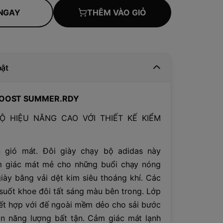
NGAY
THÊM VÀO GIỎ
bật
BOOST SUMMER.RDY
Ộ HIỆU NĂNG CAO VỚI THIẾT KẾ KIỂM
 gió mát. Đôi giày chạy bộ adidas này
 giác mát mẻ cho những buổi chạy nóng
iày bằng vải dệt kim siêu thoáng khí. Các
suốt khoe đôi tất sáng màu bên trong. Lớp
ết hợp với đế ngoài mềm dẻo cho sải bước
n năng lượng bất tận. Cảm giác mát lạnh