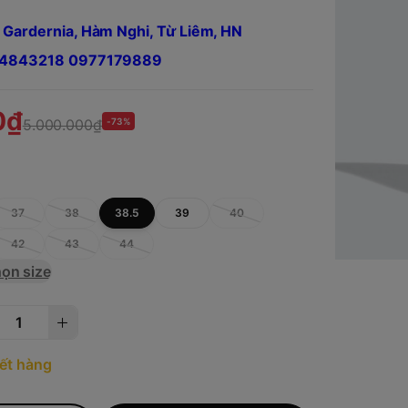
 Gardernia, Hàm Nghi, Từ Liêm, HN
984843218 0977179889
0₫
5.000.000₫
-73%
5
37
38
38.5
39
40
42
43
44
ọn size
ết hàng