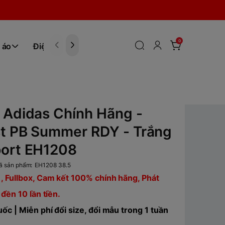
0
 áo
Điện tử
Hóa Phẩm
 Adidas Chính Hãng -
st PB Summer RDY - Trắng
port EH1208
ã sản phẩm:
EH1208 38.5
, Fullbox, Cam kết 100% chính hãng, Phát
 đền 10 lần tiền.
ốc | Miễn phí đổi size, đổi mẫu trong 1 tuần