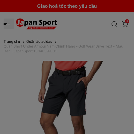
Giao hoả tốc theo yêu cầu
0
Trang chủ
/
Quần áo adidas
/
Quần Short Under Armour Nam Chính Hãng - Golf Wear Drive Text - Màu
Đen | JapanSport 1384839-001