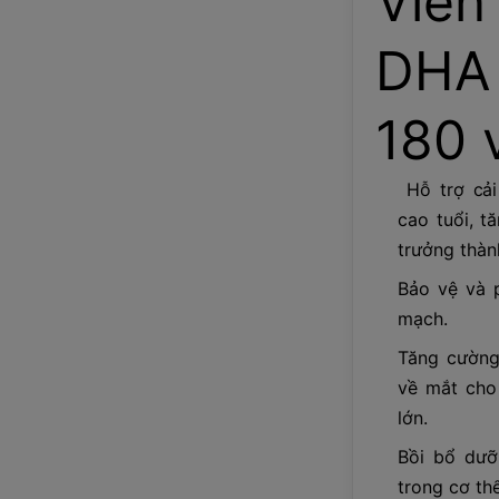
Viên
DHA
180 
Hỗ trợ cải
cao tuổi, t
trưởng thàn
Bảo vệ và 
mạch.
Tăng cường
về mắt cho
lớn.
Bồi bổ dưỡ
trong cơ th