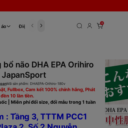
0
 áo
Điện tử
Hóa Phẩm
 bổ não DHA EPA Orihiro
| JapanSport
apan
Mã sản phẩm:
DHAEPA-Orihiro-180v
ật, Fullbox, Cam kết 100% chính hãng, Phát
 đền 10 lần tiền.
ốc | Miễn phí đổi size, đổi mẫu trong 1 tuần
 : Tầng 3, TTTM PCC1
laza 2, Số 2 Nguyễn