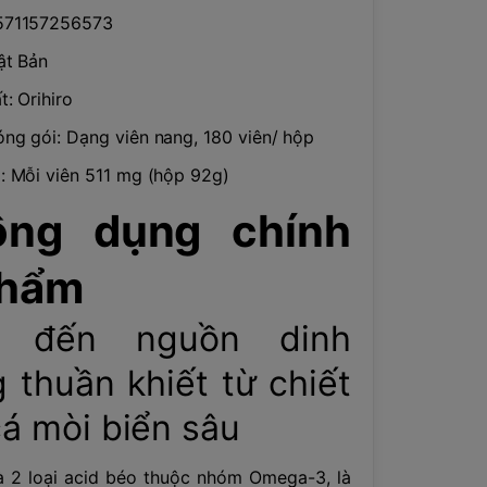
571157256573
ật Bản
: Orihiro
ng gói: Dạng viên nang, 180 viên/ hộp
: Mỗi viên 511 mg (hộp 92g)
ông dụng chính
phẩm
 đến nguồn dinh
 thuần khiết từ chiết
cá mòi biển sâu
 2 loại acid béo thuộc nhóm Omega-3, là