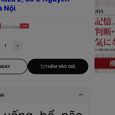
à Nội
₫
800.000₫
-25%
NGAY
THÊM VÀO GIỎ
bật