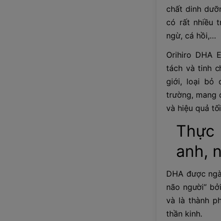
chất dinh dưỡn
có rất nhiều 
ngừ, cá hồi,…
Orihiro DHA 
tách và tinh 
giới, loại bỏ
trường, mang 
và hiệu quả tối
Thực
anh, 
DHA được ngàn
não người” bởi
và là thành p
thần kinh.