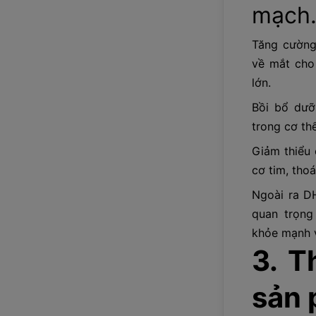
mạch
Tăng cường
về mắt cho
lớn.
Bồi bổ dưỡ
trong cơ th
Giảm thiểu
cơ tim, tho
Ngoài ra D
quan trọng
khỏe mạnh v
3. T
sản