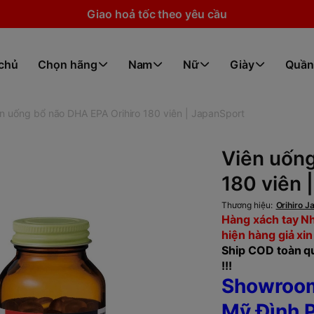
Giao hoả tốc theo yêu cầu
 chủ
Chọn hãng
Nam
Nữ
Giày
Quần
n uống bổ não DHA EPA Orihiro 180 viên | JapanSport
Viên uống
180 viên 
Thương hiệu:
Orihiro J
Hàng xách tay Nh
hiện hàng giả xin
Ship COD toàn qu
!!!
Showroom
Mỹ Đình P