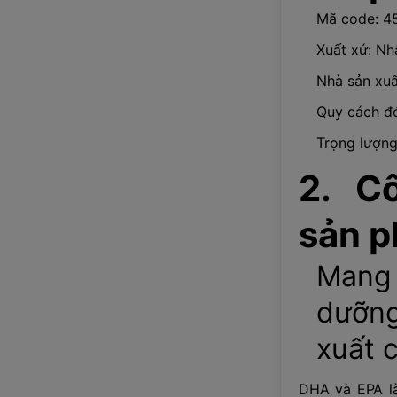
Mã code: 4
Xuất xứ: Nh
Nhà sản xuất
Quy cách đó
Trọng lượng
2. C
sản 
Mang
dưỡng
xuất 
DHA và EPA là