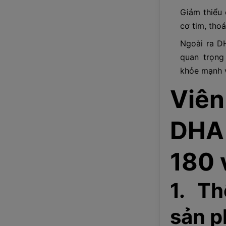
Giảm thiểu
cơ tim, tho
Ngoài ra D
quan trọng
khỏe mạnh v
Viên
DHA
180 
1. Th
sản 