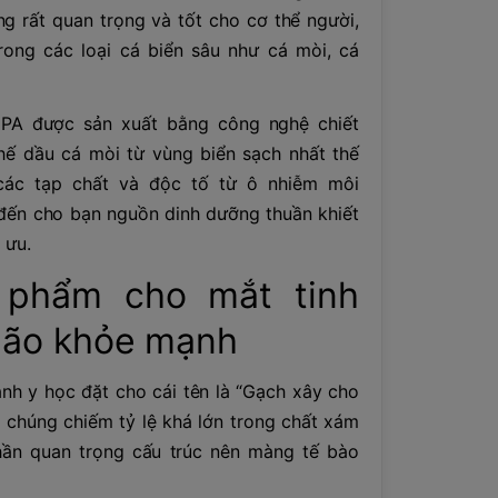
g rất quan trọng và tốt cho cơ thể người,
trong các loại cá biển sâu như cá mòi, cá
EPA được sản xuất bằng công nghệ chiết
chế dầu cá mòi từ vùng biển sạch nhất thế
 các tạp chất và độc tố từ ô nhiễm môi
đến cho bạn nguồn dinh dưỡng thuần khiết
 ưu.
 phẩm cho mắt tinh
não khỏe mạnh
h y học đặt cho cái tên là “Gạch xây cho
 chúng chiếm tỷ lệ khá lớn trong chất xám
hần quan trọng cấu trúc nên màng tế bào