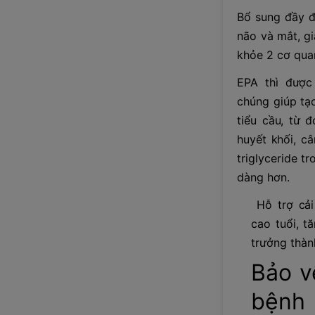
Bổ sung đầy đ
não và mắt, g
khỏe 2 cơ qua
EPA thì được
chúng giúp tạ
tiểu cầu, từ 
huyết khối, câ
triglyceride t
dàng hơn.
Hỗ trợ cải
cao tuổi, t
trưởng thàn
Bảo v
bệnh 