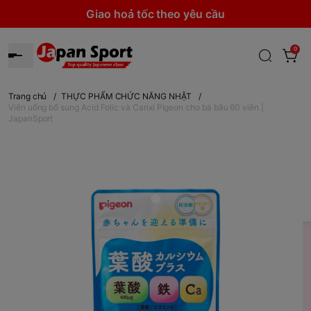
Giao hoả tốc theo yêu cầu
0
Trang chủ
/
THỰC PHẨM CHỨC NĂNG NHẬT
/
Viên uống bổ sung Acid Folic và Canxi Pigeon cho bà bầu 60 viên |
JapanSport