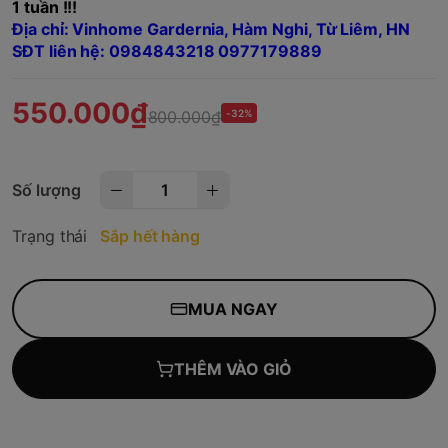
1 tuần !!!
Địa chỉ: Vinhome Gardernia, Hàm Nghi, Từ Liêm, HN
SĐT liên hệ: 0984843218 0977179889
550.000₫
800.000₫
-32%
Số lượng
Trạng thái
Sắp hết hàng
MUA NGAY
THÊM VÀO GIỎ