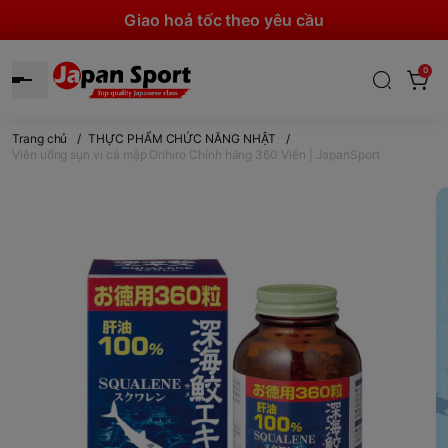
Giao hoả tốc theo yêu cầu
0
Trang chủ
/
THỰC PHẨM CHỨC NĂNG NHẬT
/
Viên uống sụn vi cá mập Orihiro Chính hãng 360 Viên | JapanSport