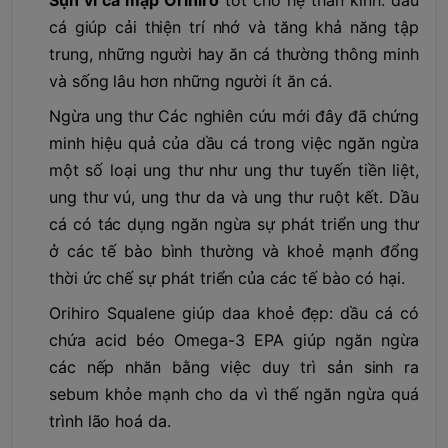
Sụn vi cá mập Orihiro
tốt cho hệ thần kinh: dầu
cá giúp cải thiện trí nhớ và tăng khả năng tập
trung, những người hay ăn cá thường thông minh
và sống lâu hơn những người ít ăn cá.
Ngừa ung thư Các nghiên cứu mới đây đã chứng
minh hiệu quả của dầu cá trong việc ngăn ngừa
một số loại ung thư như ung thư tuyến tiền liệt,
ung thư vú, ung thư da và ung thư ruột kết. Dầu
cá có tác dụng ngăn ngừa sự phát triển ung thư
ở các tế bào bình thường và khoẻ mạnh đổng
thời ức chế sự phát triển của các tế bào có hại.
Orihiro Squalene giúp daa khoẻ đẹp: dầu cá có
chứa acid béo Omega-3 EPA giúp ngăn ngừa
các nếp nhăn bằng việc duy trì sản sinh ra
sebum khỏe mạnh cho da vì thế ngăn ngừa quá
trình lão hoá da.