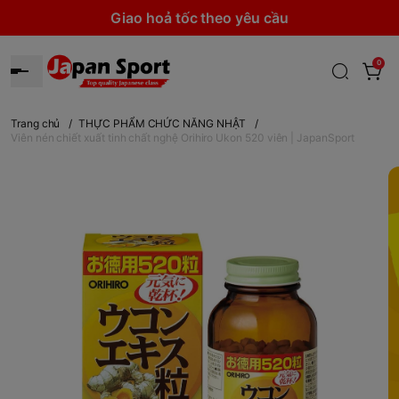
Giao hoả tốc theo yêu cầu
0
Trang chủ
/
THỰC PHẨM CHỨC NĂNG NHẬT
/
Viên nén chiết xuất tinh chất nghệ Orihiro Ukon 520 viên | JapanSport