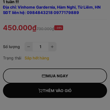
1 tuần !!!
Địa chỉ: Vinhome Gardernia, Hàm Nghi, Từ Liêm, HN
SĐT liên hệ: 0984843218 0977179889
450.000₫
730.000₫
-39%
Số lượng
Trạng thái
Sắp hết hàng
MUA NGAY
THÊM VÀO GIỎ