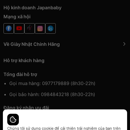
Hộ kinh doanh Japanbaby
Mạng xã hội
Về Giày Nhật Chính Hãng
Hỗ trợ khách hàng
Tổng đài hỗ trợ
Gọi mua hàng: 0977179889 (8h30-22h)
Gọi bảo hành: 0984843218 (8h30-22h)
Đăng ký nhận ưu đãi
Đăng kí để nhận thông tin ưu đãi sớm nhất.
Chúng tôi sử dụng cookie để cải thiện trải nghiệm của bạn trên