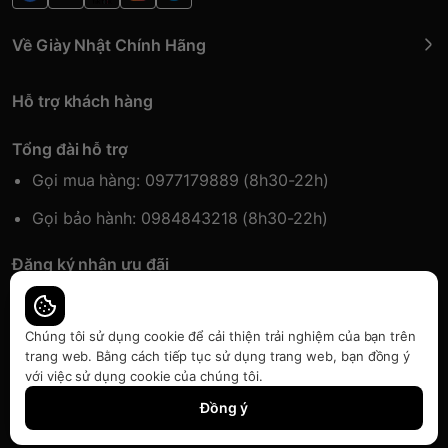
Về Giày Nhật Chính Hãng
Hỗ trợ khách hàng
Tổng đài hỗ trợ
Gọi mua hàng: 0977179889 (8h30-22h)
Gọi bảo hành: 0984843218 (8h30-22h)
Đăng ký nhận ưu đãi
Đăng kí để nhận thông tin ưu đãi sớm nhất.
Chúng tôi sử dụng cookie để cải thiện trải nghiệm của bạn trên
trang web. Bằng cách tiếp tục sử dụng trang web, bạn đồng ý
với việc sử dụng cookie của chúng tôi.
Bàn quyền thuộc về Japansport | Cung cấp bởi
Sapo
Đồng ý