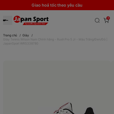
Giao hoả tốc theo yêu cầu
0
Trang chủ
/
Giày
/
Giày Tennis Wilson Nam Chính hãng - Rush Pro 5 Jr - Màu Trắng/Đen/Đỏ |
JapanSport WRS338780