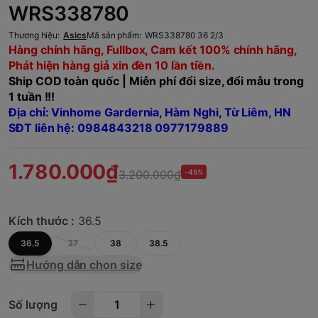
WRS338780
Thương hiệu:
Asics
Mã sản phẩm:
WRS338780 36 2/3
Hàng chính hãng, Fullbox, Cam kết 100% chính hãng,
Phát hiện hàng giả xin đền 10 lần tiền.
Ship COD toàn quốc | Miễn phí đổi size, đổi mẫu trong
1 tuần !!!
Địa chỉ: Vinhome Gardernia, Hàm Nghi, Từ Liêm, HN
SĐT liên hệ: 0984843218 0977179889
1.780.000₫
3.200.000₫
-45%
Kích thước :
36.5
36.5
37
38
38.5
Hướng dẫn chọn size
Số lượng