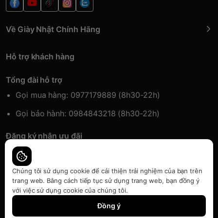
Về Giày Nhật Chính Hãng
Hỗ trợ khách hàng
Tổng đài hỗ trợ
Gọi mua hàng: 0977179889 (8h30-22h)
Gọi bảo hành: 0984843218 (8h30-22h)
Đăng ký nhận ưu đãi
Đăng kí để nhận thông tin ưu đãi sớm nhất.
Chúng tôi sử dụng cookie để cải thiện trải nghiệm của bạn trên
trang web. Bằng cách tiếp tục sử dụng trang web, bạn đồng ý
với việc sử dụng cookie của chúng tôi.
Bàn quyền thuộc về Japansport | Cung cấp bởi
Sapo
Đồng ý