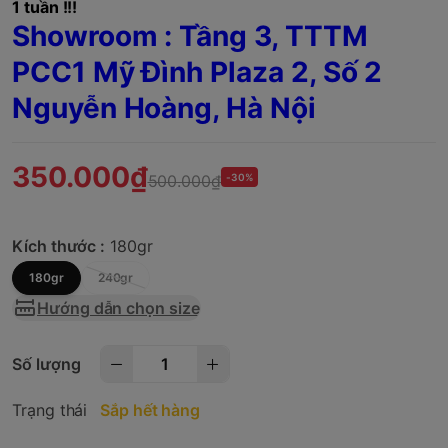
1 tuần !!!
Showroom : Tầng 3, TTTM
PCC1 Mỹ Đình Plaza 2, Số 2
Nguyễn Hoàng, Hà Nội
350.000₫
500.000₫
-30%
Kích thước :
180gr
180gr
240gr
Hướng dẫn chọn size
Số lượng
Trạng thái
Sắp hết hàng