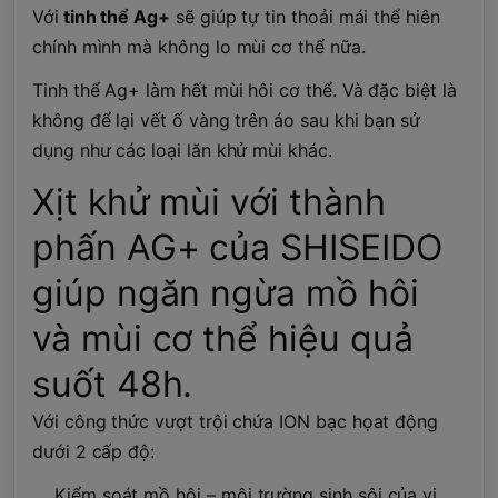
Với
tinh thể Ag+
sẽ giúp tự tin thoải mái thể hiên
chính mình mà không lo mùi cơ thể nữa.
Tinh thể Ag+ làm hết mùi hôi cơ thể. Và đặc biệt là
không để lại vết ố vàng trên áo sau khi bạn sử
dụng như các loại lăn khử mùi khác.
Xịt khử mùi với thành
phấn AG+ của SHISEIDO
giúp ngăn ngừa mồ hôi
và mùi cơ thể hiệu quả
suốt 48h.
Với công thức vượt trội chứa ION bạc họat động
dưới 2 cấp độ:
Kiểm soát mồ hôi – môi trường sinh sôi của vi