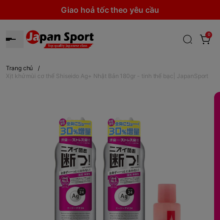
Giao hoả tốc theo yêu cầu
0
Trang chủ
/
Xịt khử mùi cơ thể Shiseido Ag+ Nhật Bản 180gr - tinh thể bạc| JapanSport