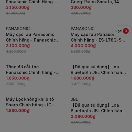
Panasonic Chính Hãng -
Grieg: Piano Sonata, 14
NI-FS790 - Đen/Hồng |
3.150.000₫
Lyric Pieces - Brilliant
330.000₫
JapanSport
Classics New CD |
4.100.000₫
4.500.000₫
Japansport
PANASONIC
PANASONIC
-32%
-28%
Lọc
0
Máy cạo râu Panasonic
Máy cạo râu Panasonic
Chính hãng - Panasonic
Chính hãng - ES-LT8Q-S
ES-LT6Q-S Lamb Dash |
3.100.000₫
LAMDASH 3 Blades |
4.000.000₫
JapanSport
JapanSport
4.500.000₫
5.500.000₫
Tông đơ cắt tóc
【Đã qua sử dụng】Loa
-34%
-52%
Panasonic Chính hãng -
Bluetooth JBL Chính hãng
Máy tỉa râu, cắt tóc,
1.650.000₫
- CHARGE 3 - Màu đen |
1.680.000₫
chống nước | JapanSport
JapanSport
2.500.000₫
3.490.000₫
ER-GB74-S
Máy Lọc không khí ô tô
JBL
-54%
Sharp Chính hãng - IG-
【Đã qua sử dụng】Loa
MX15 - Màu Đen/Trắng |
1.880.000₫
Bluetooth JBL Chính hãng
JapanSport
- Soundbar Bar Studio 2.0
2.080.000₫
Noir - Màu Đen |
4.500.000₫
JapanSport