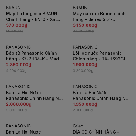
BRAUN
BRAUN
-26%
-27%
Máy tỉa lông mũi BRAUN
Máy cạo râu Braun chính
Chính hãng - EN10 - Xách
hãng - Series 5 51-
tay Nhật | JAPANSPORT
370.000₫
R7200cc | JapanSport
3.150.000₫
500.000₫
4.300.000₫
PANASONIC
PANASONIC
-33%
-39%
Bếp từ Panasonic Chính
Lõi lọc nước Panasonic
hãng - KZ-PH34-K - Made
Chính hãng - TK-HS92C1 |
in Japan | JapanSport
2.850.000₫
JapanSport
1.980.000₫
4.200.000₫
3.200.000₫
PANASONIC
PANASONIC
-31%
-35%
Bàn Là Hơi Nước
Bàn Là Hơi Nước
Panasonic Chính Hãng NI-
Panasonic Chính Hãng NI-
GS410-MB | JapanSport
2.080.000₫
FS580-A - Đen |
1.950.000₫
JapanSport
3.000.000₫
2.980.000₫
PANASONIC
Grieg
-24%
-93%
Bàn Là Hơi Nước
ĐĨA CD CHÍNH HÃNG -