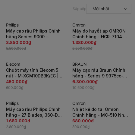
Mới nhất
Sắp xếp
Philips
Omron
-30%
-38%
Máy cạo râu Philips Chính
Máy đo huyết áp OMRON
hãng Serries 9000 -
Chính hãng - HCR-7104 -
S9185A/12 | JapanSport
3.850.000₫
Made in Japan |
1.380.000₫
JapanSport
5.500.000₫
2.200.000₫
Elecom
BRAUN
-25%
-41%
Chuột máy tính Elecom 5
Máy cạo râu Braun Chính
nút - M-XGM10DBBK/EC |
hãng - Series 9 9375cc-V
JapanSport
450.000₫
- Đen | JapanSport
6.300.000₫
600.000₫
10.600.000₫
Philips
Omron
-40%
-15%
Máy cạo râu Philips Chính
Nhiệt kế đo tai Omron
hãng - 27 Blades, 360-D
Chính hãng - MC-510 Nhật
Flex Head - S5445/03 |
1.680.000₫
Bản | JapanSport
680.000₫
JapanSport
2.800.000₫
800.000₫