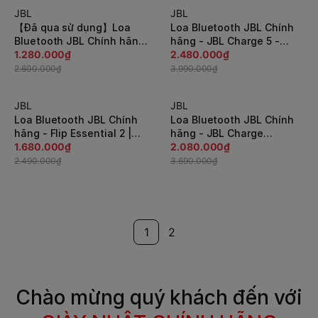
JBL
JBL
-51%
-38%
【Đã qua sử dụng】Loa
Loa Bluetooth JBL Chính
Bluetooth JBL Chính hãng
hãng - JBL Charge 5 -
- FLIP 4 - Màu xanh |
1.280.000₫
chống nước tích hợp sạc
2.480.000₫
JapanSport
dự phòng - Màu ghi |
2.600.000₫
3.990.000₫
JapanSport
JBL
JBL
-33%
-44%
Loa Bluetooth JBL Chính
Loa Bluetooth JBL Chính
hãng - Flip Essential 2 |
hãng - JBL Charge
Loa di động chống nước -
1.680.000₫
Essential 2 - chống nước
2.080.000₫
Màu ghi | JapanSport
tích hợp sạc dự phòng -
2.490.000₫
3.690.000₫
Màu đen | JapanSport
1
2
Chào mừng quý khách đến với