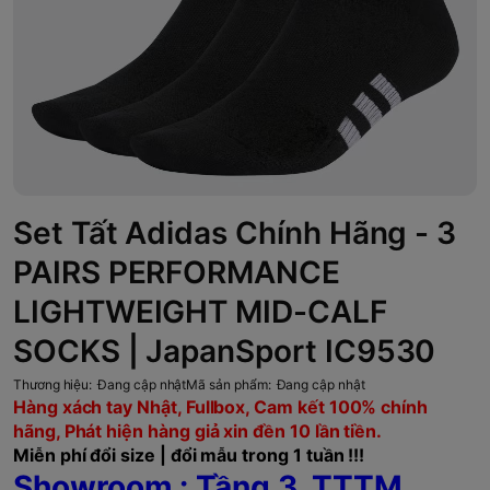
Set Tất Adidas Chính Hãng - 3
PAIRS PERFORMANCE
LIGHTWEIGHT MID-CALF
SOCKS | JapanSport IC9530
Thương hiệu:
Đang cập nhật
Mã sản phẩm:
Đang cập nhật
Hàng xách tay Nhật, Fullbox, Cam kết 100% chính
hãng, Phát hiện hàng giả xin đền 10 lần tiền.
Miễn phí đổi size | đổi mẫu trong 1 tuần !!!
Showroom : Tầng 3, TTTM