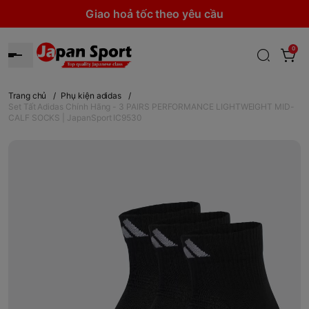
Giao hoả tốc theo yêu cầu
0
Trang chủ
/
Phụ kiện adidas
/
Set Tất Adidas Chính Hãng - 3 PAIRS PERFORMANCE LIGHTWEIGHT MID-
CALF SOCKS | JapanSport IC9530