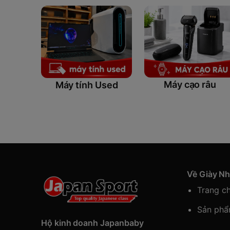
Máy cạo râu
Máy tính Used
Về Giày N
Trang c
Sản ph
Hộ kinh doanh Japanbaby