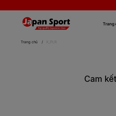
Trang
Trang chủ
/
X_PLR
Cam kế