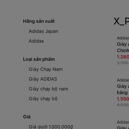
X_
Hãng sản xuất
Adidas Japan
Adida
-53%
Adidas
Giày
Chính
Trắng | JapanSp
1.28
Loại sản phẩm
GX3
2.700
Giày Chạy Nam
Giày ADIDAS
Adida
-66%
Giày 
Giày chạy bộ nam
hãng
Giày chạy bộ
Trắng
1.55
ID94
4.500
Giá
Adida
-64%
Giá dưới 1.000.000₫
Giày 