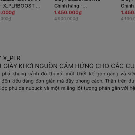
Tùy chọn
Tùy chọn
 - X_PLRBOOST -
Chính hãng -
Chính
 | JapanSport
0.000₫
X_PLRBOOST - Màu
1.450.000₫
X_PL
1.450
30
.000₫
Đen | JapanSport
4.900.000₫
Đen |
4.100.
ID9574
HP314
Y X_PLR
 GIÀY KHƠI NGUỒN CẢM HỨNG CHO CÁC CU
phá khung cảnh đô thị với một thiết kế gọn gàng và siêu
đến kiểu dáng đơn giản mà đầy phong cách. Thân trên được
lớp phủ da nubuck và một miếng lót tương phản gắn với h