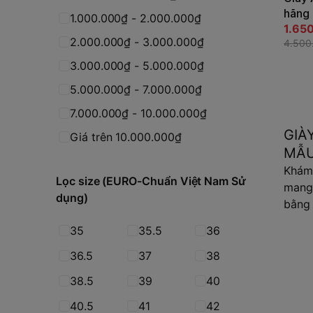
hãng
1.000.000₫ - 2.000.000₫
Trắng
1.65
2.000.000₫ - 3.000.000₫
HP31
4.500
3.000.000₫ - 5.000.000₫
5.000.000₫ - 7.000.000₫
7.000.000₫ - 10.000.000₫
GIÀ
Giá trên 10.000.000₫
MẪU
Khám 
Lọc size (EURO-Chuẩn Việt Nam Sử
mang 
dụng)
bằng 
35
35.5
36
36.5
37
38
38.5
39
40
40.5
41
42