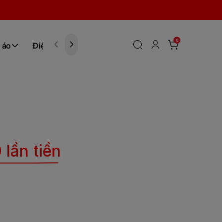
0
 áo
Điện tử
Hóa Phẩm
 lần tiền