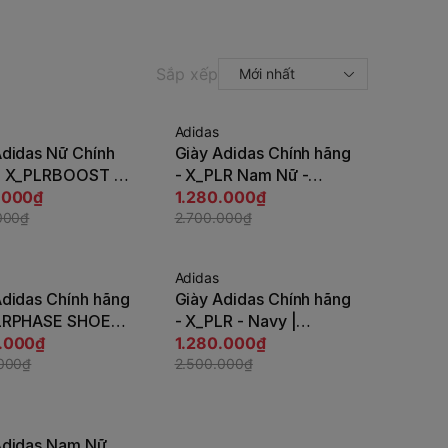
Sắp xếp
Mới nhất
Adidas
-53%
Adidas Nữ Chính
Giày Adidas Chính hãng
Tùy chọn
Tùy chọn
- X_PLRBOOST -
- X_PLR Nam Nữ -
a trời |
.000₫
Trắng| JapanSport
1.280.000₫
Sport HP3143
000₫
CQ2406
2.700.000₫
Adidas
-49%
Adidas Chính hãng
Giày Adidas Chính hãng
Tùy chọn
Tùy chọn
LRPHASE SHOES -
- X_PLR - Navy |
| JapanSport
.000₫
JapanSport CQ2965
1.280.000₫
83
.000₫
2.500.000₫
Adidas Nam Nữ