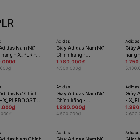
PLR
s
Adidas
Adidas
-61%
-66%
 Adidas Nam Nữ
Giày Adidas Nam Nữ
Giày 
Tùy chọn
Tùy chọn
 hãng - X_PLR -
Chính hãng -
hãng 
ort
0.000₫
X_PLRBOOST - Đen |
1.780.000₫
Xanh d
1.750
008
.000₫
JapanSport HP3131
4.500.000₫
Japan
5.100.
s
Adidas
Adidas
-59%
-47%
Adidas Nữ Chính
Giày Adidas Nam Nữ
Giày 
Tùy chọn
Tùy chọn
 - X_PLRBOOST -
Chính hãng -
- X_P
 | JapanSport
0.000₫
X_PLRBOOST - Đen |
1.880.000₫
Xanh 
1.380
41
.000₫
JapanSport ID9432
4.500.000₫
IG47
2.600
s
Adidas
Adidas
-71%
-65%
Adidas Nam Chính
Giày Adidas Nam Nữ
Giày 