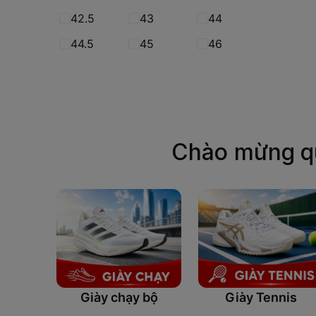
42.5
43
44
44.5
45
46
Chào mừng q
Giày chạy bộ
Giày Tennis