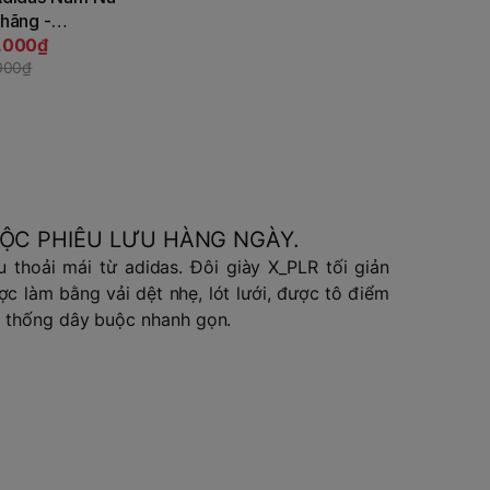
Tùy chọn
 hãng -
RBOOST - Màu
.000₫
 JapanSport
000₫
1
ỘC PHIÊU LƯU HÀNG NGÀY.
 thoải mái từ adidas. Đôi giày X_PLR tối giản
 làm bằng vải dệt nhẹ, lót lưới, được tô điểm
ệ thống dây buộc nhanh gọn.