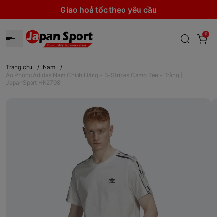
Giao hoả tốc theo yêu cầu
0
Trang chủ
/
Nam
/
Áo Phông Adidas Nam Chính Hãng - 3-Stripes Camo Tee - Trắng |
JapanSport HK2798