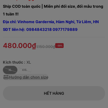
Ship COD toàn quốc | Miễn phí đổi size, đổi mẫu trong
1 tuần !!!
Địa chỉ: Vinhome Gardernia, Hàm Nghi, Từ Liêm, HN
SĐT liên hệ: 0984843218 0977179889
480.000₫
1.150.000₫
-59%
Kích thước :
XL
XL
XXL
Hướng dẫn chọn size
HẾT HÀNG