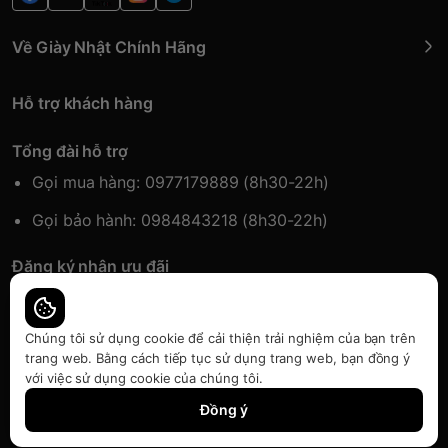
Về Giày Nhật Chính Hãng
Hỗ trợ khách hàng
Tổng đài hỗ trợ
Gọi mua hàng: 0977179889 (8h30-22h)
Gọi bảo hành: 0984843218 (8h30-22h)
Đăng ký nhận ưu đãi
Đăng kí để nhận thông tin ưu đãi sớm nhất.
Chúng tôi sử dụng cookie để cải thiện trải nghiệm của bạn trên
trang web. Bằng cách tiếp tục sử dụng trang web, bạn đồng ý
với việc sử dụng cookie của chúng tôi.
Bàn quyền thuộc về Japansport | Cung cấp bởi
Sapo
Đồng ý